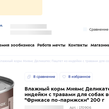
я.
''
Сравнение
''
емия зообизнеса
Работа мечты
Контакты
Магазин
Влажный корм Мнямс Деликатес Паштет из индейки с травами для со
В сравнение
В избранное
Влажный корм Мнямс Деликате
индейки с травами для собак 
"Фрикасе по-парижски" 200 г
Загрузка информации
Арт. : 170906