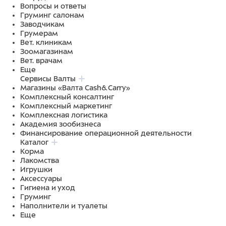
Вопросы и ответы
Груминг салонам
Заводчикам
Грумерам
Вет. клиникам
Зоомагазинам
Вет. врачам
Еще
Сервисы Валты
Магазины «Валта Cash&Carry»
Комплексный консалтинг
Комплексный маркетинг
Комплексная логистика
Академия зообизнеса
Финансирование операционной деятельности
Каталог
Корма
Лакомства
Игрушки
Аксессуары
Гигиена и уход
Груминг
Наполнители и туалеты
Еще