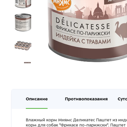
Описание
Противопоказания
Сут
Влажный корм Мнямс Деликатес Паштет из инде
корм для собак "Фрикасе по-парижски". Паште