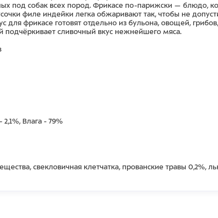
ных под собак всех пород. Фрикасе по-парижски — блюдо, к
усочки филе индейки легка обжаривают так, чтобы не допуст
с для фрикасе готовят отдельно из бульона, овощей, грибов,
й подчёркивает сливочный вкус нежнейшего мяса.
в
- 2,1%, Влага - 79%
щества, свекловичная клетчатка, прованские травы 0,2%, ль