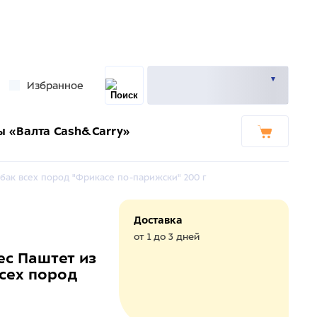
Избранное
ы «Валта Cash&Carry»
бак всех пород "Фрикасе по-парижски" 200 г
Доставка
от 1 до 3 дней
с Паштет из
всех пород