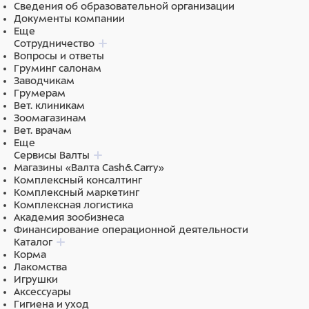
клюква, масло подсолнечное, витамины и минералы,
Сведения об образовательной организации
DL-метионин, L-карнитин, таурин.
Документы компании
Еще
Сотрудничество
Вопросы и ответы
Груминг салонам
Заводчикам
Грумерам
Вет. клиникам
Зоомагазинам
Вет. врачам
Еще
Сервисы Валты
Магазины «Валта Cash&Carry»
Комплексный консалтинг
Комплексный маркетинг
Комплексная логистика
Академия зообизнеса
Финансирование операционной деятельности
Каталог
Корма
Лакомства
Игрушки
Аксессуары
Гигиена и уход