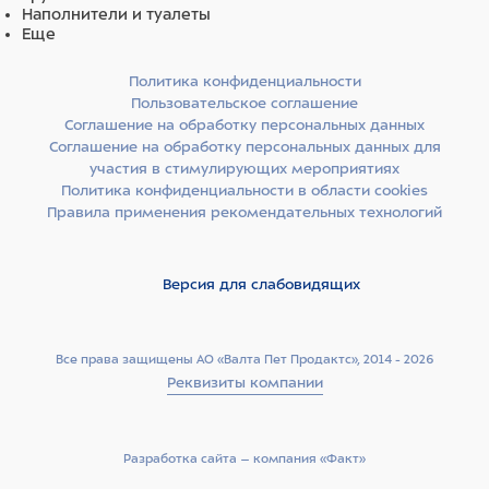
глицинат, хелат меди глицинат, комплекс метионина
Наполнители и туалеты
цинка, комплекс метионина марганца, йодат кальция,
Еще
ацетат витамина А, витамин D3, витамин B1, витамин
B2, ниацин, витамин B6, витамин B12, DL-α-токоферола
Политика конфиденциальности
ацетат, D-пантотенат кальция, D-биотин, фолиевая
Пользовательское соглашение
кислота, дрожжи (обогащенные селеном), холина
Соглашение на обработку персональных данных
хлорид), фруктоолигосахариды, таурин.
Соглашение на обработку персональных данных для
участия в стимулирующих мероприятиях
Политика конфиденциальности в области cookies
Правила применения рекомендательных технологий
Версия для слабовидящих
Все права защищены АО «Валта Пет Продактс», 2014 - 2026
Реквизиты компании
Разработка сайта –­ компания «Факт»