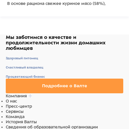
В основе рациона свежее куриное мясо (58%),
витамины и минералы, а также незаменимая
аминокислота таурин, которые обеспечивают
сбалансированное питание на каждый день. Высокое
содержание влаги и измельченная клюква
профилактируют инфекции мочевыделительной
системы.
Мы заботимся о качестве
и
продолжительности жизни
домашних
Без ГМО, сои, искусственных красителей и
любимцев
ароматизаторов.
Здоровый питомец
Состав
Счастливый владелец
Процветающий бизнес
СОСТАВ:
мясо курицы 58%, вода, куриная печень 8%,
куриное сердце 4%, желток куриного яйца (порошок)
Подробнее о Валте
2%, куриный жир 2%, измельченная клюква,
измельченное льняное семя, карбонат кальция,
Компания
витаминно-минеральный комплекс (хелат железа
О нас
глицинат, хелат меди глицинат, комплекс метионина
Пресс-центр
цинка, комплекс метионина марганца, йодат кальция,
Сервисы
ацетат витамина А, витамин D3, витамин B1, витамин
Команда
B2, ниацин, витамин B6, витамин B12, DL-α-токоферола
История Валты
ацетат, D-пантотенат кальция, D-биотин, фолиевая
Сведения об образовательной организации