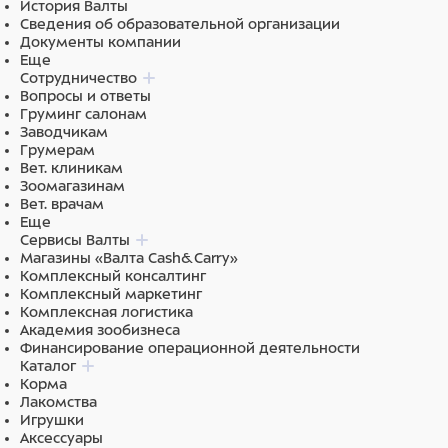
История Валты
Сведения об образовательной организации
Ингредиенты
Документы компании
Еще
Курица 30% (из них куриная грудка 20%, куриная
Сотрудничество
печень 10%), тапиока, желирующий агент, глутамат
Вопросы и ответы
натрия, витамин C, целлюлоза, нитрит натрия
Груминг салонам
Заводчикам
Грумерам
Вет. клиникам
Зоомагазинам
Вет. врачам
Еще
Сервисы Валты
Магазины «Валта Cash&Carry»
Комплексный консалтинг
Комплексный маркетинг
Комплексная логистика
Академия зообизнеса
Финансирование операционной деятельности
Каталог
Корма
Лакомства
Игрушки
Аксессуары