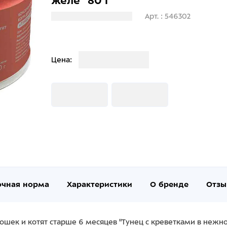
желе" 80 г
Загрузка информации
Арт. : 546302
Загрузка
Цена:
Загрузка
Загрузка
очная норма
Характеристики
О бренде
Отзы
ек и котят старше 6 месяцев "Тунец с креветками в нежном