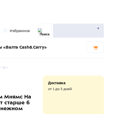
Избранное
ы «Валта Cash&Carry»
 80 г
Доставка
от 1 до 3 дней
м Мнямс На
т старше 6
в нежном