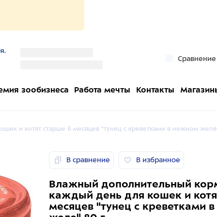
я.
''
Сравнение
''
емия зообизнеса
Работа мечты
Контакты
Магазин
ек и котят старше 6 месяцев "тунец с креветками в нежном желе"
В сравнение
В избранное
Влажный дополнительный кор
каждый день для кошек и котя
месяцев "тунец с креветками 