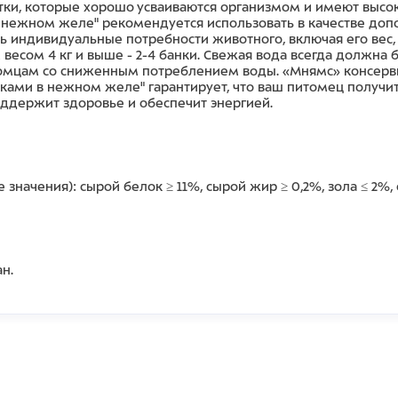
тки, которые хорошо усваиваются организмом и имеют высо
в нежном желе" рекомендуется использовать в качестве доп
 индивидуальные потребности животного, включая его вес, в
м весом 4 кг и выше - 2-4 банки. Свежая вода всегда должна
омцам со сниженным потреблением воды. «Мнямс» консерв
тками в нежном желе" гарантирует, что ваш питомец получит
оддержит здоровье и обеспечит энергией.
значения): сырой белок ≥ 11%, сырой жир ≥ 0,2%, зола ≤ 2%, 
н.