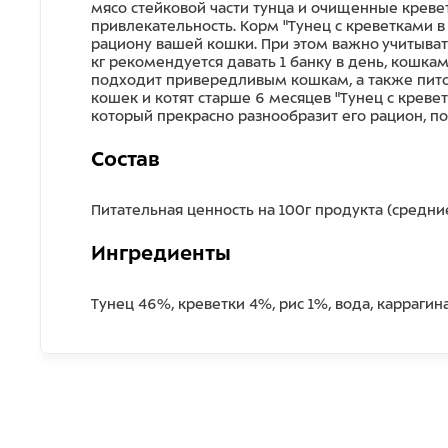
мясо стейковой части тунца и очищенные креве
привлекательность. Корм "Тунец с креветками 
рациону вашей кошки. При этом важно учитывать
кг рекомендуется давать 1 банку в день, кошка
подходит привередливым кошкам, а также пит
кошек и котят старше 6 месяцев "Тунец с креве
который прекрасно разнообразит его рацион, п
Состав
Питательная ценность на 100г продукта (средние 
Ингредиенты
Тунец 46%, креветки 4%, рис 1%, вода, каррагина