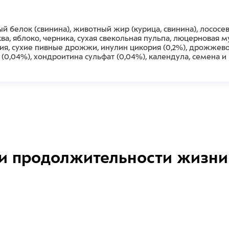
 белок (свинина), животный жир (курица, свинина), лососева
ква, яблоко, черника, сухая свекольная пульпа, люцерновая м
ия, сухие пивные дрожжи, инулин цикория (0,2%), дрожжево
н (0,04%), хондроитина сульфат (0,04%), календула, семена
и продолжительности жизни