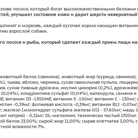
основе лосося, который богат высококачественными белкам
ей, улучшает состояние кожи и дарит шерсти невероятный
шпинат и морковь, каждый кусочек корма насыщен витамин
тию взрослой собаки.
го лосося и рыбы, который сделает каждый прием пищи на
ивотный белок (свинина), животный жир (курица, свинина), л
%), тыква, яблоко, черника, сухая свекольная пульпа, люцерн
ия, сухие пивные дрожжи, инулин цикория (0,2%), дрожжево
н (0,04%), хондроитина сульфат (0,04%), календула, семена
E; витамин D3 -1300ME; витамин E -150мг; витамин C - 130мг;
 биотин -0,39мг; фолиевая кислота -0,39мг; витамин B12 -0,07м
мг; железо [моногидрат сульфата железа (II)] - 57,60мг; медь
енит натрия) - 0,32мг; DL-метионин, технически чистый 1700м
й белок 23,00%; сырой жир 11,00%; сырая клетчатка 3,00%; 
етной влажности 7%.