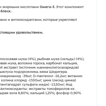
и и жирными кислотами
Омега-3
. Этот компонент
 блеск.
ами и антиоксидантами, которые укрепляют
стоящим удовольствием.
ососевая мука (4%), рыбная мука (сельдь) (4%),
овая мука, волокна гороха, карбонат кальция,
й экстракт (источник маннанолигосахаридов)
 и шелуха подорожника, юкка Шидигера.
 ниацинамид -39мг; D-пантенол -16,2мг; витамин
г; холина хлорид -1550мг; цинк (оксид цинка)
 (пентагидрат сульфата меди) -13,50мг; йод
г. Антиоксиданты: экстракты токоферолов из
сырая зола 8,80%; кальций 1,25%; фосфор 0,90%