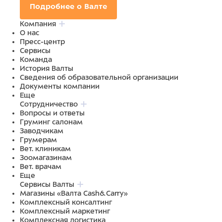
Подробнее о Валте
Компания
О нас
Пресс-центр
Сервисы
Команда
История Валты
Сведения об образовательной организации
Документы компании
Еще
Сотрудничество
Вопросы и ответы
Груминг салонам
Заводчикам
Грумерам
Вет. клиникам
Зоомагазинам
Вет. врачам
Еще
Сервисы Валты
Магазины «Валта Cash&Carry»
Комплексный консалтинг
Комплексный маркетинг
Комплексная логистика