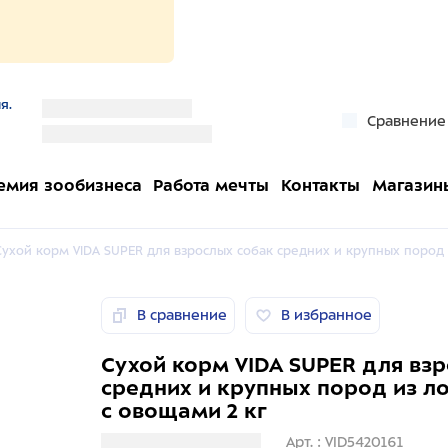
я.
''
Сравнение
''
емия зообизнеса
Работа мечты
Контакты
Магазин
Сухой корм VIDA SUPER для взрослых собак средних и крупных пород 
В сравнение
В избранное
Сухой корм VIDA SUPER для вз
средних и крупных пород из л
с овощами 2 кг
Загрузка информации
Арт. : VID5420161