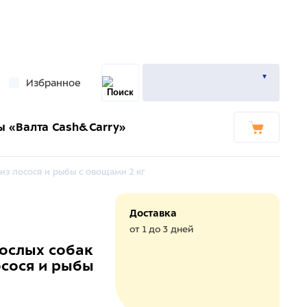
Избранное
ы «Валта Cash&Carry»
из лосося и рыбы с овощами 2 кг
Доставка
от 1 до 3 дней
рослых собак
осося и рыбы