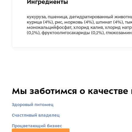
Ингредиенты
кукуруза, пшеница, дегидратированный животный
курица (4%), рис, морковь (4%), шпинат (4%), ты
монокальцийфосфат, хлорид калия, хлорид натр
(0,1%), фруктоолигосахариды (0,1%), глюкозами
Мы заботимся о качестве
Здоровый питомец
Счастливый владелец
Процветающий бизнес