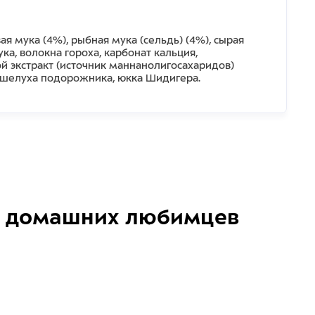
я мука (4%), рыбная мука (сельдь) (4%), сырая
ука, волокна гороха, карбонат кальция,
й экстракт (источник маннанолигосахаридов)
 и шелуха подорожника, юкка Шидигера.
домашних любимцев