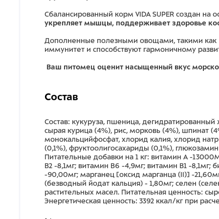
Сбалансированный корм VIDA SUPER создан на 
укрепляет мышцы, поддерживает здоровье кост
Дополненные полезными овощами, такими как 
иммунитет и способствуют гармоничному разви
Ваш питомец оценит насыщенный вкус морско
Состав
Состав: кукуруза, пшеница, дегидратированный ж
сырая курица (4%), рис, морковь (4%), шпинат (4
монокальцийфосфат, хлорид калия, хлорид натр
(0,1%), фруктоолигосахариды (0,1%), глюкозами
Питательные добавки на 1 кг: витамин A -13000M
B2 -8,1мг; витамин B6 -4,9мг; витамин B1 -8,1мг;
-90,00мг; марганец [оксид марганца (II)] -21,60
(безводный йодат кальция) - 1,80мг; селен (сел
растительных масел. Питательная ценность: сыро
Энергетическая ценность: 3392 ккал/кг при расч