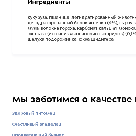
Ингредиенты
кукуруза, пшеница, дегидратированный животны
дегидратированный белок ягненка (4%), сырая ку
мука, волокна гороха, карбонат кальция, монок
экстракт (источник маннанолигосахаридов) (0,1%
шелуха подорожника, юкка Шидигера.
Мы заботимся о качестве
Здоровый питомец
Счастливый владелец
Процветающий бизнес