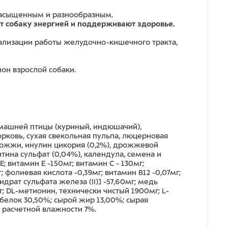
 насыщенным и разнообразным.
т собаку энергией и поддерживают здоровье.
ализации работы желудочно-кишечного тракта,
он взрослой собаки.
омашней птицы (куриный, индюшачий),
морковь, сухая свекольная пульпа, люцерновая
дрожжи, инулин цикория (0,2%), дрожжевой
тина сульфат (0,04%), календула, семена и
 витамин E -150мг; витамин C - 130мг;
г; фолиевая кислота -0,39мг; витамин B12 -0,07мг;
идрат сульфата железа (II)] -57,60мг; медь
мг; DL-метионин, технически чистый 1900мг; L-
 белок 30,50%; сырой жир 13,00%; сырая
и расчетной влажности 7%.