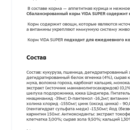
В составе корма — аппетитная курица и нежное
Сбалансированный корм VIDA SUPER содержит 
Корм содержит овощи, которые являются источ
а витамины укрепляют иммунную систему живо
Корм VIDA SUPER
подходит для ежедневного к
Состав
Состав: кукуруза, пшеница, дегидратированный
дегидратированный белок ягненка (4%), сырая ку
мука, волокна гороха, карбонат кальция, монок
экстракт (источник маннанолигосахаридов) (0,1%
шелуха подорожника, юкка Шидигера. Питательны
ниацинамид -39мг; D-пантенол -16,2мг; витамин B2
холина хлорид -1550мг; цинк (оксид цинка) - 90,
(пентагидрат сульфата меди) -13,50мг; йод (безв
карнитин 150мг. Антиоксиданты: экстракт токоф
клетчатка 3,00%; сырая зола 9,50%; кальций 1,3