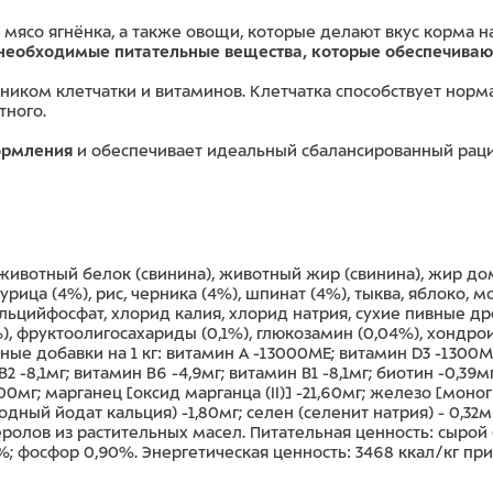
 мясо ягнёнка, а также овощи, которые делают вкус корма
необходимые питательные вещества, которые обеспечиваю
ником клетчатки и витаминов. Клетчатка способствует норм
тного.
ормления
и обеспечивает идеальный сбалансированный раци
 животный белок (свинина), животный жир (свинина), жир д
рица (4%), рис, черника (4%), шпинат (4%), тыква, яблоко, 
альцийфосфат, хлорид калия, хлорид натрия, сухие пивные 
), фруктоолигосахариды (0,1%), глюкозамин (0,04%), хондрои
е добавки на 1 кг: витамин A -13000ME; витамин D3 -1300ME;
 -8,1мг; витамин B6 -4,9мг; витамин B1 -8,1мг; биотин -0,39м
00мг; марганец [оксид марганца (II)] -21,60мг; железо [моног
одный йодат кальция) -1,80мг; селен (селенит натрия) - 0,32
еролов из растительных масел. Питательная ценность: сырой
0%; фосфор 0,90%. Энергетическая ценность: 3468 ккал/кг пр