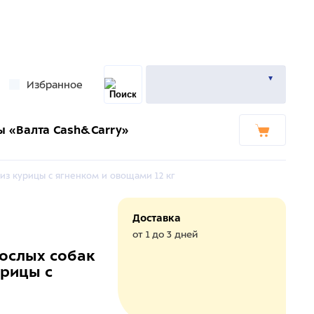
Избранное
ы «Валта Cash&Carry»
из курицы с ягненком и овощами 12 кг
Доставка
от 1 до 3 дней
рослых собак
урицы с