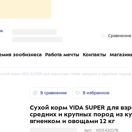
я.
''
Сравнение
''
емия зообизнеса
Работа мечты
Контакты
Магазин
Сухой корм VIDA SUPER для взрослых собак средних и крупных пород 
В сравнение
В избранное
Сухой корм VIDA SUPER для вз
средних и крупных пород из к
ягненком и овощами 12 кг
Загрузка информации
Арт. : VID5420178