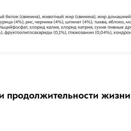
й белок (свинина), животный жир (свинина), жир домашней
рица (4%), рис, черника (4%), шпинат (4%), тыква, яблоко, 
альцийфосфат, хлорид калия, хлорид натрия, сухие пивные 
), фруктоолигосахариды (0,1%), глюкозамин (0,04%), хондрои
и продолжительности жизни