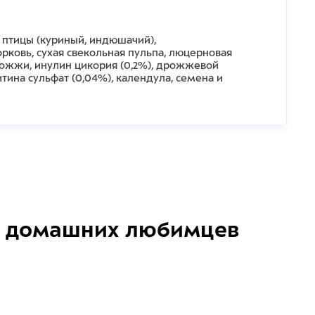
 птицы (куриный, индюшачий),
морковь, сухая свекольная пульпа, люцерновая
дрожжи, инулин цикория (0,2%), дрожжевой
тина сульфат (0,04%), календула, семена и
домашних любимцев