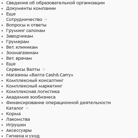
белок, рыбий жир (очищенное на 99,5% масло
Сведения об образовательной организации
лосося), гидролизованные животные белки (свиная и
Документы компании
куриная печень), сухая свекольная пульпа, пивные
Еще
дрожжи, минеральные вещества,
Сотрудничество
маннанолигосахариды (MOS 1%), ксилоолигосахариды
Вопросы и ответы
(XOS 0,3%), юкка Шидигера (0,1%), спирулина (0,1%)
Груминг салонам
глюкозамин (0,057%), хондроитинa сульфат (0,04%).
Заводчикам
Грумерам
Питательная ценность:
сырой белок 31%, сырая
Вет. клиникам
клетчатка 2%, сырой жир 20%, сырая зола 8%,
Зоомагазинам
кальций 1%, фосфор 0,6%, омега-3 жирные кислоты:
Вет. врачам
0,8%, омега-6 жирные кислоты: 3,85%, таурин: 0,3%.
Еще
Сервисы Валты
Энергетическая ценность:
4300 ккал/кг.
Магазины «Валта Cash&Carry»
Комплексный консалтинг
Питательные добавки в 1 кг:
витамин A (ретинола
Комплексный маркетинг
ацетат): 20 000 МЕ, витамин D3 1 400 МЕ, витамин Е
Комплексная логистика
(альфа-токоферола ацетат): 60 мг, селен (селенит
Академия зообизнеса
натрия 0,18 мг): 0,08 мг, марганец (сульфат марганца
Финансирование операционной деятельности
моногидрат 26 мг): 8.5 мг, цинк (оксид цинка 122 мг):
Каталог
98 мг, медь (сульфат меди пентагидрат 10,5 мг): 2.6
Корма
мг, железо (сульфат железа моногидрат 87.5 мг): 28.8
Лакомства
мг, йод (йодат кальция 1.4 мг): 0.9 мг, технически
Игрушки
чистый DL-метионин 1 000 мг, таурин 3 000 мг, L-
Аксессуары
карнитин 1 000 мг.
Гигиена и уход