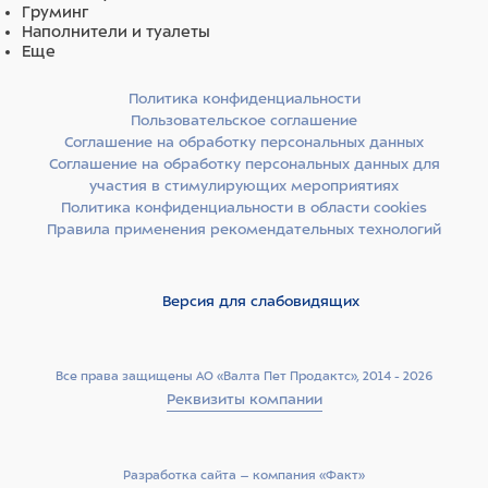
Груминг
Технологические добавки:
богатые токоферолом
Наполнители и туалеты
экстракты натурального происхождения из
Еще
растительных масел.
Политика конфиденциальности
Ингредиенты
Пользовательское соглашение
Соглашение на обработку персональных данных
Мясо буйвола (дегидрированное 38%, свежее 15%),
Соглашение на обработку персональных данных для
картофель (15%), животный жир 13% (очищенное
участия в стимулирующих мероприятиях
куриное масло 99,5%), чечевица (8%), картофельный
белок, рыбий жир (очищенное лососевое масло
Политика конфиденциальности в области cookies
99,5%), гидролизованный животный белок, сухая
Правила применения рекомендательных технологий
свекольная пульпа, пивные дрожжи, минеральные
вещества, маннанолигосахариды (MOS 1%),
ксилоолигосахариды (XOS 0,3%), юкка Шидигера
Версия для слабовидящих
(0,1%), спирулина (0,1%) глюкозамин (0,057%),
хондроитинa сульфат (0,04%).
Все права защищены АО «Валта Пет Продактс», 2014 - 2026
Реквизиты компании
Разработка сайта –­ компания «Факт»