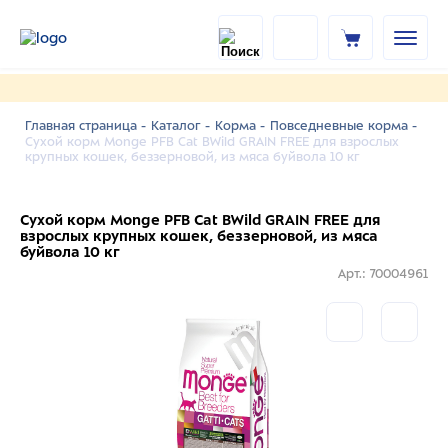
Главная страница -
Каталог -
Корма -
Повседневные корма -
Сухой корм Monge PFB Cat BWild GRAIN FREE для взрослых
крупных кошек, беззерновой, из мяса буйвола 10 кг
Сухой корм Monge PFB Cat BWild GRAIN FREE для
взрослых крупных кошек, беззерновой, из мяса
буйвола 10 кг
Арт.: 70004961