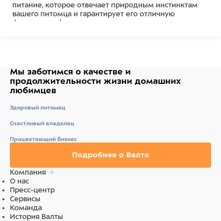
питание, которое отвечает природным инстинктам
вашего питомца и гарантирует его отличную
физическую форму.
Альтернативные источники углеводов
отвечают
природным инстинктам питомцев и гарантируют
отличную физическую форму.
Мы заботимся о качестве
и
Хондроитин, глюкозамин, кальций и фосфор
– для
продолжительности жизни
домашних
правильного роста костей и суставов.
любимцев
Пребиотики М.О.S и X.O.S.
помогают сохранять
Здоровый питомец
естественный баланс кишечной микрофлоры и
способствуют оптимальному усвоению питательных
Счастливый владелец
веществ.
Процветающий бизнес
Без ГМО, искусственных красителей и
Подробнее о Валте
ароматизаторов. Сделано в Италии.
Компания
Состав
О нас
Пресс-центр
Мясо буйвола (дегидрированное 38%, свежее 15%),
Сервисы
картофель (15%), животный жир (13%) (очищенное на
Команда
99,5% куриное масло), чечевица (8%), картофельный
История Валты