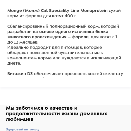
Monge (Монж) Cat Speciality Line Monoprotein
сухой
корм из форели для котят 400 г.
Сбалансированный полнорационный корм, который
разработан
на основе одного источника белка
животного происхождения – форели
, для котят с 1
до 12 месяцев.
Идеально подходит для питомцев, которые
обладают повышенной чувствительностью к
компонентам корма или нуждаются в исключающей
диете.
Витамин D3
обеспечивает прочность костей скелета у
растущих котят. А оптимальное соотношение
кальция (Са) и фосфора (Р)
обеспечивает
правильный рост котенка.
Содержит важнейшие антиоксиданты, в том числе
витамин Е
, для поддержания иммунной системы.
Мы заботимся о качестве
и
продолжительности жизни
домашних
Пребиотики М.О.S и X.O.S.
помогают сохранять
любимцев
естественный баланс кишечной микрофлоры и
способствует оптимальному усвоению питательных
Здоровый питомец