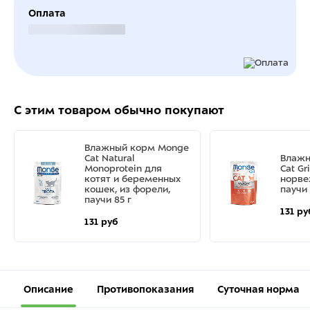
Оплата
Безналичный расчет
С этим товаром обычно покупают
Влажный корм Monge
Cat Natural
Влажн
Monoprotein для
Cat Gri
котят и беременных
норве
кошек, из форели,
паучи 
паучи 85 г
131 ру
131 руб
Описание
Противопоказания
Суточная норма