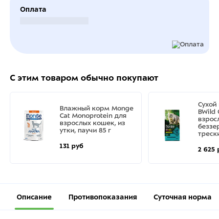
Оплата
Безналичный расчет
С этим товаром обычно покупают
Сухой
Влажный корм Monge
BWild
Cat Monoprotein для
взрос
взрослых кошек, из
беззе
утки, паучи 85 г
трески
131 руб
2 625 
Описание
Противопоказания
Суточная норма