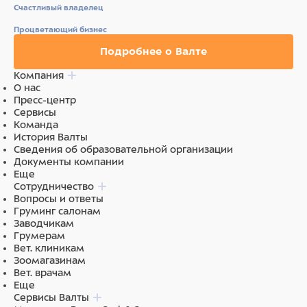
Счастливый владелец
Состав
Процветающий бизнес
СОСТАВ:
рыба (дегидрированный лосось 26%, свежий
Подробнее о Валте
лосось 10%), рис, кукуруза, животный жир
(очищенное на 99,5% куриное масло),
Компания
гидролизованные животные белки (свиная и куриная
О нас
печень), пивные дрожжи, рыбий жир (масло лосося),
Пресс-центр
минеральные вещества, маннанолигосахариды (MOS
Сервисы
1%), ксилоолигосахариды (XOS 0,3%), Юкка Шидигера
Команда
(0,1%), продукты переработки растений (шиповник
История Валты
0,1%).
Сведения об образовательной организации
Документы компании
ПИТАТЕЛЬНАЯ ЦЕННОСТЬ:
сырой белок 33%, сырая
Еще
клетчатка 1,4%, сырой жир 15%, сырая зола 6%,
Сотрудничество
кальций 1,6%, фосфор 1, 1%, омега-3 жирные кислоты
Вопросы и ответы
0,6%, омега-6 жирные кислоты 3,85%.
Груминг салонам
Заводчикам
ЭНЕРГЕТИЧЕСКАЯ ЦЕННОСТЬ:
4230 ккал/кг.
Грумерам
Вет. клиникам
ПИТАТЕЛЬНЫЕ ДОБАВКИ/КГ:
витамин А (ретинола
Зоомагазинам
ацетат) 30700 МЕ, витамин D3 1610 МЕ, витамин Е
Вет. врачам
(рацемическая смесь всех изомеров альфа-
Еще
токоферола ацетата) 72 мг, селен (селенит натрия 0,38
Сервисы Валты
мг) 0,17 мг, марганец (сульфат марганца моногидрат