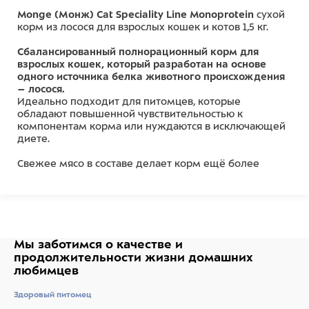
Monge (Монж) Cat Speciality Line Monoprotein
сухой
корм из лосося для взрослых кошек и котов 1,5 кг.
Сбалансированный полнорационный корм для
взрослых кошек, который разработан на основе
одного источника белка животного происхождения
– лосося.
Идеально подходит для питомцев, которые
обладают повышенной чувствительностью к
компонентам корма или нуждаются в исключающей
диете.
Свежее мясо в составе делает корм ещё более
аппетитным и привлекательным даже для самых
привередливых кошек.
Содержит важнейшие антиоксиданты, в том числе
витамин Е
, для поддержания иммунной системы.
Пребиотики М.О.S и X.O.S.
помогают сохранять
Мы заботимся о качестве
и
естественный баланс кишечной микрофлоры и
продолжительности жизни
домашних
способствует оптимальному усвоению питательных
любимцев
веществ.
Без ГМО, искусственных красителей и
Здоровый питомец
ароматизаторов. Сделано в Италии.