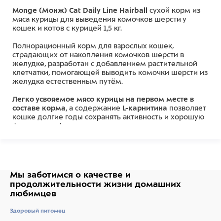
Monge (Монж) Cat Daily Line Hairball
сухой корм из
мяса курицы для выведения комочков шерсти у
кошек и котов с курицей 1,5 кг.
Полнорационный корм для взрослых кошек,
страдающих от накопления комочков шерсти в
желудке, разработан с добавлением растительной
клетчатки, помогающей выводить комочки шерсти из
желудка естественным путём.
Легко усвояемое мясо курицы на первом месте в
составе корма
, а содержание
L-карнитина
позволяет
кошке долгие годы сохранять активность и хорошую
физическую форму.
Оптимальное соотношение жирных кислот
Омега-3 и
Омега-6
для здоровой кожи и блестящей шерсти.
Пребиотики М.О.S и X.O.S.
помогают сохранять
Мы заботимся о качестве
и
естественный баланс кишечной микрофлоры и
продолжительности жизни
домашних
способствуют оптимальному усвоению питательных
любимцев
веществ.
Здоровый питомец
Таурин
– незаменимая аминокислота для