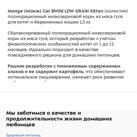
Monge (Монж) Cat BWild LOW GRAIN Kitten
(холистик)
полнорационный низкозерновой корм из мяса гуся
для котят и беременных кошек 1,5 кг.
Сбалансированный полнорационный низкозерновой
корм из мяса гуся, который разработан с учётом
физиологических особенностей котят от 1 до 12
месяцев. Идеально подходит в качестве
повседневного рациона для домашних питомцев.
Рацион разработан с пониженным содержанием
злаков и не содержит картофель
, что обеспечивает
оптимальное пищеварение, снижает риск развития
неблагоприятной реакции на корм.
Лесные ягоды и травы
- источники питательных
веществ, натуральной клетчатки и биологически
активных компонентов.
Мы заботимся о качестве
и
Оптимальный баланс
Омега-3 и Омега-6
продолжительности жизни
домашних
незаменимых жирных кислот
в составе корма
любимцев
чрезвычайно важен для поддержания красоты
шерсти и здоровья кожи.
Здоровый питомец