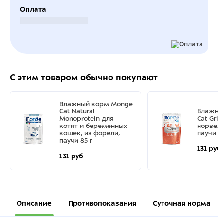
Оплата
Безналичный расчет
С этим товаром обычно покупают
Влажный корм Monge
Cat Natural
Влажн
Monoprotein для
Cat Gri
котят и беременных
норве
кошек, из форели,
паучи 
паучи 85 г
131 ру
131 руб
Описание
Противопоказания
Суточная норма