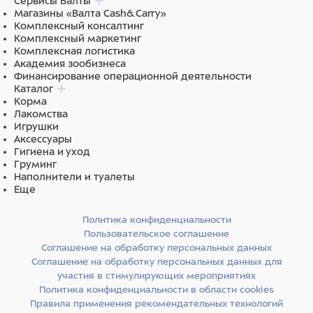
Сервисы Валты
Магазины «Валта Cash&Carry»
Питательная ценность:
сырой белок 34%, сырая
Комплексный консалтинг
клетчатка 6,5%, сырой жир 17%, сырая зола 8%,
Комплексный маркетинг
кальций 1,60%, фосфор 1%, омега-3 жирные кислоты:
Комплексная логистика
0,35%, омега-6 жирные кислоты: 3%.
Академия зообизнеса
Финансирование операционной деятельности
Энергетическая ценность:
4 050 ккал/кг.
Каталог
Корма
Питательные добавки в 1 кг:
витамин А (ретинола
Лакомства
ацетат): 30 000 МЕ, витамин D3: 2 100 МЕ, витамин Е
Игрушки
(альфа-токоферола ацетат): 90 мг, селен (селенит
Аксессуары
натрия 0,2 мг): 0,09 мг, марганец (сульфат марганца
Гигиена и уход
моногидрат 30 мг): 9,75 мг, цинк (оксид цинка 140 мг):
Груминг
112,4 мг, медь (сульфат меди (II) пентагидрат 12 мг):
Наполнители и туалеты
3,06 мг, железо (сульфат железа (II) моногидрат 100
Еще
мг): 32,9 мг, йод (йодат кальция безводный 1,6 мг):
1,04 мг, технически чистый DL-метионин 2 500 мг,
Политика конфиденциальности
таурин: 2 200 мг, L-карнитин: 1 000 мг.
Пользовательское соглашение
Технологические добавки:
экстракты токоферолов из
Соглашение на обработку персональных данных
растительных масел.
Соглашение на обработку персональных данных для
участия в стимулирующих мероприятиях
Ингредиенты
Политика конфиденциальности в области cookies
Правила применения рекомендательных технологий