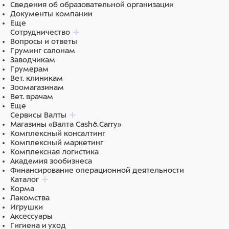
Сведения об образовательной организации
Документы компании
Функциональные добавки — Омега-6 и Омега-3,
Еще
глюкозамин, хондроитин. Жирные кислоты помогают
Сотрудничество
поддерживать здоровье кожи и шерсти, играют
Вопросы и ответы
важную роль в поддержании здоровья сердечно-
Груминг салонам
сосудистой системы, обладают
Заводчикам
противовоспалительными свойствами. Глюкозамин и
Грумерам
хондроитин способствуют здоровью суставов,
Вет. клиникам
восстанавливают хрящевую ткань.
Зоомагазинам
Вет. врачам
Бурые водоросли ASCOPHYLLUM NODOSUM
Еще
уменьшают зубной налет, неприятный запах,
Сервисы Валты
кровоточивость десен, сокращают образование
Магазины «Валта Cash&Carry»
зубного камня. Получается, что во время еды
Комплексный консалтинг
питомец одновременно чистит зубы: Ascophyllum
Комплексный маркетинг
nodosum размягчает зубной налет, а при жевании
Комплексная логистика
сухих гранул этот налет механически удаляется.
Академия зообизнеса
Финансирование операционной деятельности
0% искусственных красителей, ароматизаторов,
Каталог
консервантов.
Корма
Лакомства
0% ГМО.
Игрушки
Аксессуары
0% химической обработки сырья.
Гигиена и уход