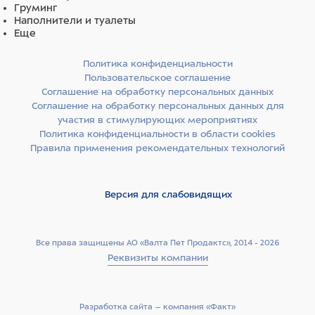
Груминг
Наполнители и туалеты
Основные источники белка в корме — свежее мясо
Еще
ягненка и перепелки. Это редко встречающиеся
ингредиенты, поэтому они подходят животным,
Политика конфиденциальности
склонным к возникновению аллергических реакций.
Пользовательское соглашение
Ягненок и перепелка — отличные источники
Соглашение на обработку персональных данных
незаменимых аминокислот, витаминов и минералов. Они
Соглашение на обработку персональных данных для
легко усваиваются, помогают поддерживать
участия в стимулирующих мероприятиях
Политика конфиденциальности в области cookies
оптимальный вес питомца, стабилизируют обмен
Правила применения рекомендательных технологий
веществ.
Источники углеводов — спельта, бурый рис, ячмень, овес
Версия для слабовидящих
и просо. Специально подобраны злаки с разным
гликемическим индексом, чтобы питомец дольше
чувствовал себя сытым: глюкоза поступает в организм
постепенно, а значит, чувство голода не наступает
Все права защищены АО «Валта Пет Продактс», 2014 - 2026
Реквизиты компании
дольше.
Источники клетчатки — свекольная пульпа, волокна
гороха и люцерновая мука. Свекольная пульпа
Разработка сайта –­ компания «Факт»