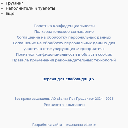
Груминг
Основные источники белка в корме — свежее мясо утки
Наполнители и туалеты
и фазана. Это редко встречающиеся ингредиенты,
Еще
которые отлично подходят животным, склонным к
возникновению аллергических реакций. Утка и фазан
Политика конфиденциальности
богаты белками, поэтому они легко усваиваются и
Пользовательское соглашение
являются отличными источниками незаменимых
Соглашение на обработку персональных данных
Соглашение на обработку персональных данных для
аминокислот, витаминов и минералов.
участия в стимулирующих мероприятиях
Политика конфиденциальности в области cookies
Источники углеводов — спельта, бурый рис, ячмень, овес
Правила применения рекомендательных технологий
и просо. Специально подобраны злаки с разным
гликемическим индексом, чтобы питомец дольше
чувствовал себя сытым: глюкоза поступает в организм
Версия для слабовидящих
постепенно, а значит, чувство голода не наступает
дольше.
Все права защищены АО «Валта Пет Продактс», 2014 - 2026
Источники клетчатки — свекольная пульпа, волокна
Реквизиты компании
гороха и люцерновая мука. Свекольная пульпа
способствует здоровью слизистой кишечника, гороховая
клетчатка стимулирует перистальтику, а люцерновая
Разработка сайта –­ компания «Факт»
мука способствует размножению полезной микрофлоры