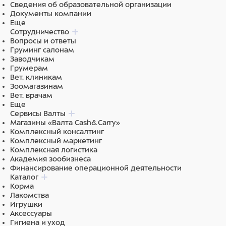
Сведения об образовательной организации
Функциональные добавки — Омега-6 и Омега-3,
Документы компании
глюкозамин, хондроитин. Жирные кислоты помогают
Еще
поддерживать здоровье кожи и шерсти, играют
Сотрудничество
важную роль в поддержании здоровья сердечно-
Вопросы и ответы
сосудистой системы, обладают
Груминг салонам
противовоспалительными свойствами. Глюкозамин и
Заводчикам
хондроитин способствуют здоровью суставов,
Грумерам
восстанавливают хрящевую ткань
Вет. клиникам
Зоомагазинам
Бурые водоросли ASCOPHYLLUM NODOSUM
Вет. врачам
уменьшают зубной налет, неприятный запах,
Еще
кровоточивость десен, сокращают образование
Сервисы Валты
зубного камня. Получается, что во время еды
Магазины «Валта Cash&Carry»
питомец одновременно чистит зубы: Ascophyllum
Комплексный консалтинг
nodosum размягчает зубной налет, а при жевании
Комплексный маркетинг
сухих гранул этот налет механически удаляется.
Комплексная логистика
Академия зообизнеса
0% искусственных красителей, ароматизаторов,
Финансирование операционной деятельности
консервантов.
Каталог
Корма
0% ГМО.
Лакомства
Игрушки
0% химической обработки сырья.
Аксессуары
Гигиена и уход