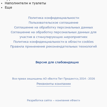
Наполнители и туалеты
склонным к возникновению аллергических реакций.
Еще
Ягненок и перепелка — отличные источники
незаменимых аминокислот, витаминов и минералов. Они
Политика конфиденциальности
легко усваиваются, помогают поддерживать
Пользовательское соглашение
оптимальный вес питомца, стабилизируют обмен
Соглашение на обработку персональных данных
веществ.
Соглашение на обработку персональных данных для
участия в стимулирующих мероприятиях
Источники углеводов — спельта, бурый рис, ячмень, овес
Политика конфиденциальности в области cookies
и просо. Специально подобраны злаки с разным
Правила применения рекомендательных технологий
гликемическим индексом, чтобы питомец дольше
чувствовал себя сытым: глюкоза поступает в организм
постепенно, а значит, чувство голода не наступает
Версия для слабовидящих
дольше.
Источники клетчатки — свекольная пульпа, волокна
Все права защищены АО «Валта Пет Продактс», 2014 - 2026
гороха и люцерновая мука. Свекольная пульпа
Реквизиты компании
способствует здоровью слизистой кишечника, гороховая
клетчатка стимулирует перистальтику, а люцерновая
мука способствует размножению полезной микрофлоры
Разработка сайта –­ компания «Факт»
кишечника.