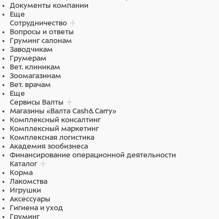
Документы компании
важную роль в поддержании здоровья сердечно-
Еще
сосудистой системы, обладают
Сотрудничество
противовоспалительными свойствами. Глюкозамин и
Вопросы и ответы
хондроитин способствуют здоровью суставов,
Груминг салонам
восстанавливают хрящевую ткань.
Заводчикам
Грумерам
Бурые водоросли ASCOPHYLLUM NODOSUM
Вет. клиникам
уменьшают зубной налет, неприятный запах,
Зоомагазинам
кровоточивость десен, сокращают образование
Вет. врачам
зубного камня. Получается, что во время еды
Еще
питомец одновременно чистит зубы: Ascophyllum
Сервисы Валты
nodosum размягчает зубной налет, а при жевании
Магазины «Валта Cash&Carry»
сухих гранул этот налет механически удаляется.
Комплексный консалтинг
Комплексный маркетинг
0% искусственных красителей, ароматизаторов,
Комплексная логистика
консервантов.
Академия зообизнеса
Финансирование операционной деятельности
0% ГМО.
Каталог
Корма
0% химической обработки сырья.
Лакомства
Игрушки
Основные источники белка в корме — свежее мясо
Аксессуары
ягненка и перепелки. Это редко встречающиеся
Гигиена и уход
ингредиенты, поэтому они подходят животным,
Груминг