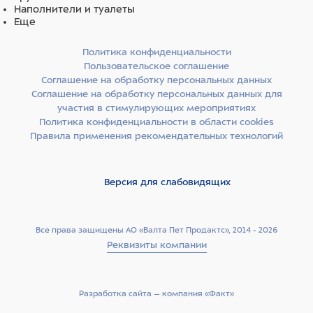
Наполнители и туалеты
аминокислотный состав и набор питательных
Еще
компонентов. Лосось и сельдь богаты незаменимыми
Омега-3 жирными кислотами и минеральными
Политика конфиденциальности
веществами. Жирные кислоты контролируют
Пользовательское соглашение
воспалительные процессы в организме, что хорошо
Соглашение на обработку персональных данных
влияет на здоровье суставов. Легкоусвояемый рыбный
Соглашение на обработку персональных данных для
белок способствует формированию крепкой
участия в стимулирующих мероприятиях
мускулатуры, улучшает состояние кожи.
Политика конфиденциальности в области cookies
Правила применения рекомендательных технологий
Источники углеводов — предварительно обработанные
гороховый крахмал и экстракт семян киноа. Эти
компоненты имеют низкий гликемический индекс, а
Версия для слабовидящих
значит — питомец дольше чувствует себя сытым и не
переедает.
Все права защищены АО «Валта Пет Продактс», 2014 - 2026
Источники клетчатки — свекольная пульпа, волокна
Реквизиты компании
гороха и люцерновая мука. Свекольная пульпа
способствует здоровью слизистой кишечника, гороховая
клетчатка стимулирует перистальтику, а люцерновая
Разработка сайта –­ компания «Факт»
мука способствует размножению полезной микрофлоры