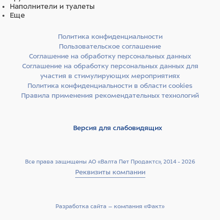
Утка и индейка — отличные источники незаменимых
Наполнители и туалеты
аминокислот, витаминов и минералов. Источники
Еще
углеводов — предварительно обработанные гороховый
крахмал и экстракт семян киноа. Эти компоненты имеют
Политика конфиденциальности
низкий гликемический индекс, а значит — питомец
Пользовательское соглашение
дольше чувствует себя сытым и не переедает.
Соглашение на обработку персональных данных
Соглашение на обработку персональных данных для
участия в стимулирующих мероприятиях
Источники клетчатки — свекольная пульпа, волокна
Политика конфиденциальности в области cookies
гороха и люцерновая мука. Свекольная пульпа
Правила применения рекомендательных технологий
способствует здоровью слизистой кишечника, гороховая
клетчатка стимулирует перистальтику, а люцерновая
мука способствует размножению полезной микрофлоры
Версия для слабовидящих
кишечника.
Суперфуды в корме — спаржа, черника, клюква, ацерола
Все права защищены АО «Валта Пет Продактс», 2014 - 2026
и многие другие. Суперфуды являются источниками
Реквизиты компании
витаминов, биологически активных компонентов и
обладают антиоксидантными свойствами.
Попробуйте Craftia, ощутите уверенность в качестве
Разработка сайта –­ компания «Факт»
корма своего питомца — и наслаждайтесь жизнью в