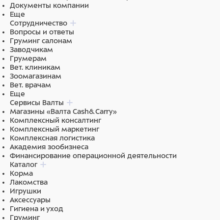
Документы компании
здоровья сердечно-сосудистой системы, обладают
Еще
противовоспалительными свойствами.
Сотрудничество
Вопросы и ответы
Бурые водоросли ASCOPHYLLUM NODOSUM
Груминг салонам
уменьшают зубной налет, неприятный запах,
Заводчикам
кровоточивость десен, сокращают образование
Грумерам
зубного камня. Получается, что во время еды
Вет. клиникам
питомец одновременно чистит зубы: Ascophyllum
Зоомагазинам
nodosum размягчает зубной налет, а при жевании
Вет. врачам
сухих гранул этот налет механически удаляется.
Еще
Сервисы Валты
0% искусственных красителей, ароматизаторов,
Магазины «Валта Cash&Carry»
консервантов.
Комплексный консалтинг
Комплексный маркетинг
0% ГМО.
Комплексная логистика
Академия зообизнеса
0% химической обработки сырья.
Финансирование операционной деятельности
Каталог
Основные источники белка в корме — свежее мясо утки
Корма
и индейки. Комбинация этих белков легко
Лакомства
переваривается, помогает поддерживать оптимальный
Игрушки
Аксессуары
вес питомца, стабилизирует обмен веществ.
Гигиена и уход
Груминг