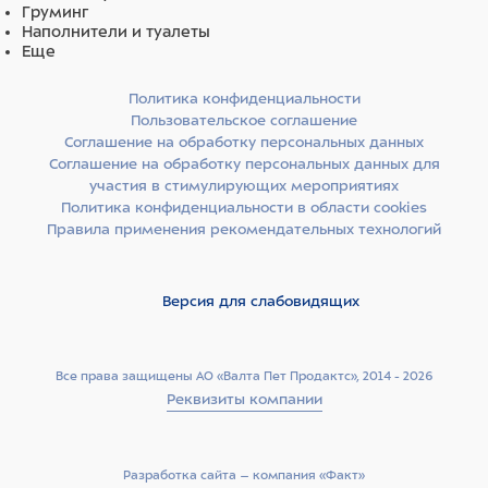
сухая свекольная пульпа, люцерновая мука, волокна
Груминг
гороха, сушеная клюква (0,5%), сушеная ацерола
Наполнители и туалеты
(0,5%), сушеная черника, сушеная спаржа, инулин
Еще
цикория (0,4%), дрожжевой экстракт (источник
маннанолигосахаридов) (0,3%), фруктоолигосахариды
Политика конфиденциальности
(0,3%), аскофиллум узловатый (Ascophyllum Nodosum),
Пользовательское соглашение
карбонат кальция, монокальцийфосфат, хлорид калия,
Соглашение на обработку персональных данных
хлорид натрия, сухие пивные дрожжи, глюкозамин,
Соглашение на обработку персональных данных для
хондроитина сульфат, алоэ вера , розмарин , куркума,
участия в стимулирующих мероприятиях
календула, семена и шелуха подорожника, юкка
Шидигера.
Политика конфиденциальности в области cookies
Правила применения рекомендательных технологий
Версия для слабовидящих
Все права защищены АО «Валта Пет Продактс», 2014 - 2026
Реквизиты компании
Разработка сайта –­ компания «Факт»