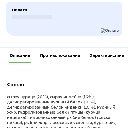
Оплата
Безналичный расчет
Описание
Противопоказания
Характеристики
Состав
сырая курица (20%), сырая индейка (16%),
дегидратированный куриный белок (10%),
дегидратированный белок индейки (10%), куриный
жир, гидролизованные белки птицы (курица,
индейка), гидролизованный рыбий белок (треска,
пикша), рыбий жир (лососевый), спельта, бурый рис,
ячмень, овес, просо, куриные потроха (печень,