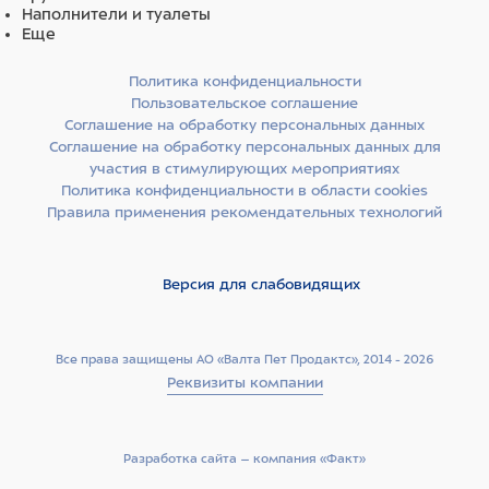
Наполнители и туалеты
Ингредиенты
Еще
сырая утка (20%), сырая индейка (16%), гороховый
Политика конфиденциальности
крахмал, дегидратированный утиный белок (10%),
Пользовательское соглашение
дегидратированный белок индейки (10%), куриный
Соглашение на обработку персональных данных
жир, рыбий жир (лососевый), киноа (4%),
Соглашение на обработку персональных данных для
гидролизованный рыбий белок (треска, пикша),
гидролизованные белки птицы (курица, индейка),
участия в стимулирующих мероприятиях
куриные потроха (печень, сердце, почки), сухое яйцо
Политика конфиденциальности в области cookies
(куриное), льняное семя, сухая свекольная пульпа,
Правила применения рекомендательных технологий
люцерновая мука, волокна гороха, сушеная ацерола
(0,5%), сушеная тыква (0,5%), сушеная черника,
сушеная клюква, сушеное яблоко Аннурка, сушеная
Версия для слабовидящих
спаржа, инулин цикория (0,4%), дрожжевой экстракт
(источник маннанолигосахаридов) (0,3%),
фруктоолигосахариды (0,3%), аскофиллум узловатый
(Ascophyllum Nodosum), карбонат кальция,
Все права защищены АО «Валта Пет Продактс», 2014 - 2026
монокальцийфосфат, хлорид калия, хлорид натрия,
Реквизиты компании
сухие пивные дрожжи, алоэ вера, розмарин, куркума,
календула, семена и шелуха подорожника, юкка
Шидигера.
Разработка сайта –­ компания «Факт»