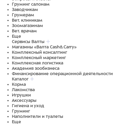
Груминг салонам
Заводчикам
Грумерам
Вет. клиникам
Зоомагазинам
Вет. врачам
Еще
Сервисы Валты
Магазины «Валта Cash&Carry»
Комплексный консалтинг
Комплексный маркетинг
Комплексная логистика
Академия зообизнеса
Финансирование операционной деятельности
Каталог
Корма
Лакомства
Игрушки
Аксессуары
Гигиена и уход
Груминг
Наполнители и туалеты
Еще