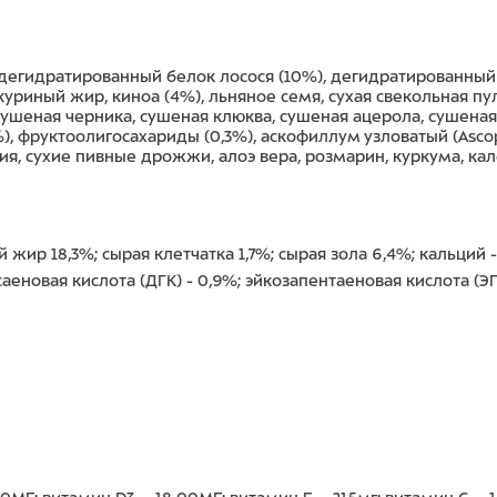
, дегидратированный белок лосося (10%), дегидратированный
куриный жир, киноа (4%), льняное семя, сухая свекольная пу
 сушеная черника, сушеная клюква, сушеная ацерола, сушена
%), фруктоолигосахариды (0,3%), аскофиллум узловатый (Asco
ия, сухие пивные дрожжи, алоэ вера, розмарин, куркума, ка
 жир 18,3%; сырая клетчатка 1,7%; сырая зола 6,4%; кальций 
аеновая кислота (ДГК) - 0,9%; эйкозапентаеновая кислота (ЭП