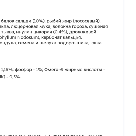
 белок сельди (10%), рыбий жир (лососевый),
льпа, люцерновая мука, волокна гороха, сушеная
я тыква, инулин цикория (0,4%), дрожжевой
phyllum Nodosum), карбонат кальция,
лендула, семена и шелуха подорожника, юкка
- 1,15%; фосфор - 1%; Омега-6 жирные кислоты -
К) - 0,5%.