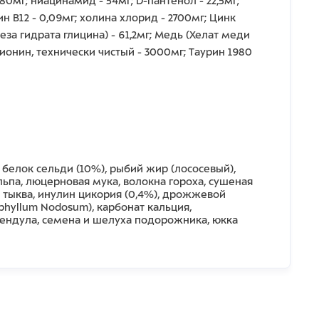
80мг; ниацинамид - 54мг; D-пантенол - 22,5мг;
мин B12 - 0,09мг; холина хлорид - 2700мг; Цинк
леза гидрата глицина) - 61,2мг; Медь (Хелат меди
етионин, технически чистый - 3000мг; Tаурин 1980
 белок сельди (10%), рыбий жир (лососевый),
льпа, люцерновая мука, волокна гороха, сушеная
я тыква, инулин цикория (0,4%), дрожжевой
phyllum Nodosum), карбонат кальция,
лендула, семена и шелуха подорожника, юкка