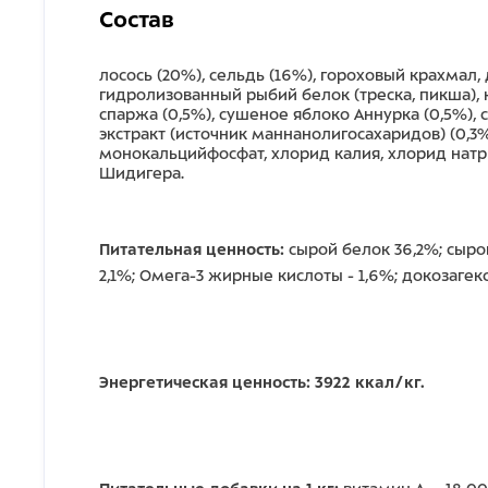
Состав
лосось (20%), сельдь (16%), гороховый крахмал
гидролизованный рыбий белок (треска, пикша), 
спаржа (0,5%), сушеное яблоко Аннурка (0,5%),
экстракт (источник маннанолигосахаридов) (0,3
монокальцийфосфат, хлорид калия, хлорид натр
Шидигера.
Питательная ценность:
сырой белок 36,2%; сырой
2,1%; Омега-3 жирные кислоты - 1,6%; докозагекс
Энергетическая ценность: 3922 ккал/кг.