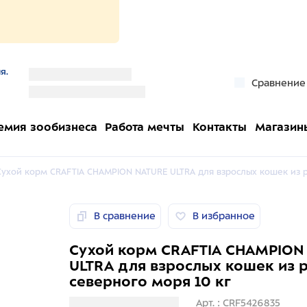
я.
''
Сравнение
''
емия зообизнеса
Работа мечты
Контакты
Магазин
Сухой корм CRAFTIA CHAMPION NATURE ULTRA для взрослых кошек из р
В сравнение
В избранное
Сухой корм CRAFTIA CHAMPION
ULTRA для взрослых кошек из
северного моря 10 кг
Загрузка информации
Арт. : CRF5426835