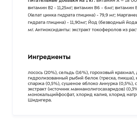
Питательные добавки на 1 кг:
витамин А – 18 00
витамин B2 - 11,25мг; витамин B6 - 6мг; витамин B
(Хелат цинка гидрата глицина) - 79,9 мг; Марган
гидрата глицина) - 11,90мг; Йод (безводный йода
мг. Антиоксиданты: экстракт токоферолов из ра
Ингредиенты
лосось (20%), сельдь (16%), гороховый крахмал
гидролизованный рыбий белок (треска, пикша), 
спаржа (0,5%), сушеное яблоко Аннурка (0,5%),
экстракт (источник маннанолигосахаридов) (0,3
монокальцийфосфат, хлорид калия, хлорид натр
Шидигера.