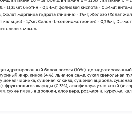
0ME; витамин D3 – 18 00ME; витамин Е – 215мг; витамин С – 1
1 - 11,25мг; биотин - 0,54мг; фолиевая кислота - 0,54мг; вита
ец (Хелат марганца гидрата глицина) - 17мг; Железо (Хелат же
т кальция) - 1,7мг; Cелен (L-селенометионин) - 0,29мг; DL-м
стительных масел.
, дегидратированный белок лосося (10%), дегидратированный
куриный жир, киноа (4%), льняное семя, сухая свекольная пу
 сушеная черника, сушеная клюква, сушеная ацерола, сушена
%), фруктоолигосахариды (0,3%), аскофиллум узловатый (Asco
ия, сухие пивные дрожжи, алоэ вера, розмарин, куркума, ка