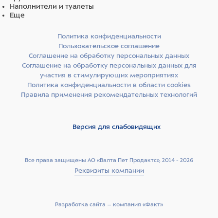
спаржа, брокколи, шпинат, сухая свекольная пульпа,
Наполнители и туалеты
люцерновая мука, клетчатка гороха, карбонат
Еще
кальция, монокальцийфосфат, хлорид калия, хлорид
натрия, сухие пивные дрожжи, инулин цикория
(0,4%), дрожжевой экстракт (источник
Политика конфиденциальности
маннанолигосахаридов) (0,2%), фруктоолигосахариды
Пользовательское соглашение
(0,2%), аскофиллум узловатый (Ascophyllum Nodosum),
Соглашение на обработку персональных данных
сушеная мята, календула, шелуха и семена
Соглашение на обработку персональных данных для
подорожника, юкка Шидигера.
участия в стимулирующих мероприятиях
Политика конфиденциальности в области cookies
Правила применения рекомендательных технологий
Версия для слабовидящих
Все права защищены АО «Валта Пет Продактс», 2014 - 2026
Реквизиты компании
Разработка сайта –­ компания «Факт»