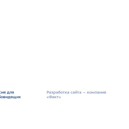
сия для
Разработка сайта –­ компания
бовидящих
«Факт»