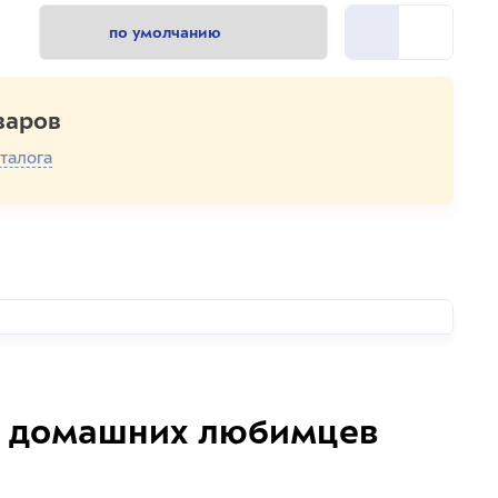
варов
талога
домашних любимцев