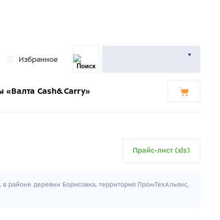
Избранное
ы «Валта Cash&Carry»
Прайс-лист (xls)
к, в районе деревни Борисовка, территория ПромТехАльянс,