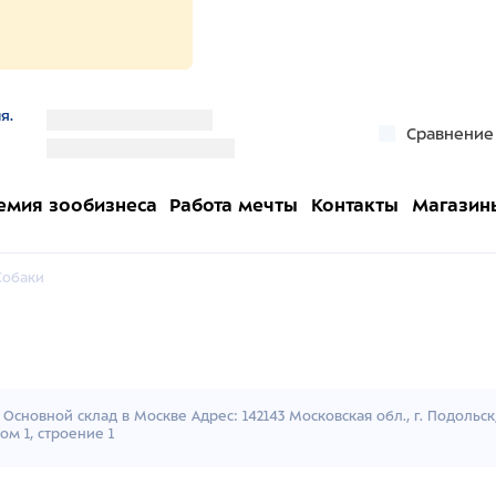
я.
''
Сравнение
''
емия зообизнеса
Работа мечты
Контакты
Магазин
Собаки
Основной склад в Москве Адрес: 142143 Московская обл., г. Подольс
ом 1, строение 1