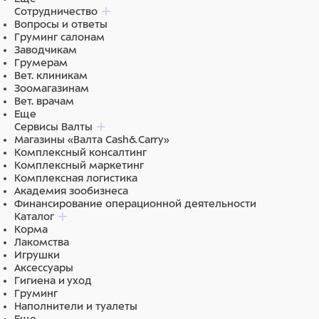
Сотрудничество
Вопросы и ответы
Груминг салонам
Заводчикам
Грумерам
Вет. клиникам
Зоомагазинам
Вет. врачам
Еще
Сервисы Валты
Магазины «Валта Cash&Carry»
Комплексный консалтинг
Комплексный маркетинг
Комплексная логистика
Академия зообизнеса
Финансирование операционной деятельности
Каталог
Корма
Лакомства
Игрушки
Аксессуары
Гигиена и уход
Груминг
Наполнители и туалеты