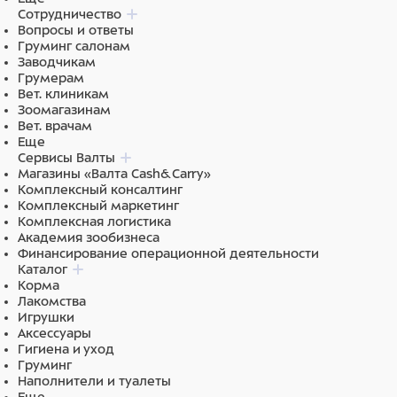
Сотрудничество
Вопросы и ответы
Груминг салонам
Заводчикам
Грумерам
Вет. клиникам
Зоомагазинам
Вет. врачам
Еще
Сервисы Валты
Магазины «Валта Cash&Carry»
Комплексный консалтинг
Комплексный маркетинг
Комплексная логистика
Академия зообизнеса
Финансирование операционной деятельности
Каталог
Корма
Лакомства
Игрушки
Аксессуары
Гигиена и уход
Груминг
Наполнители и туалеты