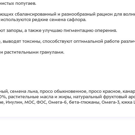
истых попугаев.
ающих сбалансированный и разнообразный рацион для волни
 используются редкие семена сафлора.
ют запоры, а также улучшаю пигментацию оперения.
 выводят токсины, способствуют оптимальной работе разли
и растительными гранулами.
ный, семена льна, просо обыкновенное, просо красное, кана
0%, растительные масла и жиры, натуральный фруктовый аро
e, Инулин, МОС, ФОС, Омега-6, бета-глюканы, Омега-3, юкка 