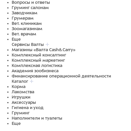
Вопросы и ответы
Груминг салонам
Заводчикам
Грумерам
Вет. клиникам
Зоомагазинам
Вет. врачам
Еще
Сервисы Валты
Магазины «Валта Cash&Carry»
Комплексный консалтинг
Комплексный маркетинг
Комплексная логистика
Академия зообизнеса
Финансирование операционной деятельности
Каталог
Корма
Лакомства
Игрушки
Аксессуары
Гигиена и уход
Груминг
Наполнители и туалеты
Еще