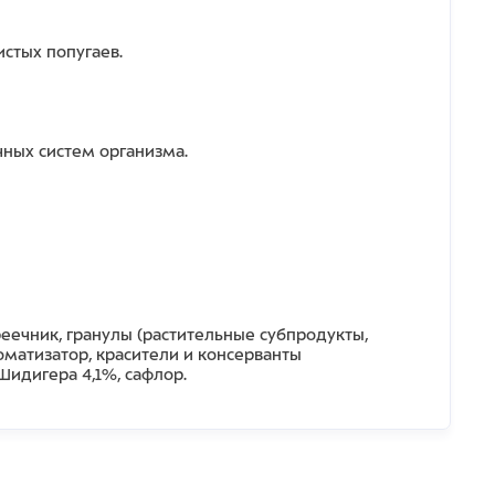
стых попугаев.
чных систем организма.
реечник, гранулы (растительные субпродукты,
матизатор, красители и консерванты
Шидигера 4,1%, сафлор.