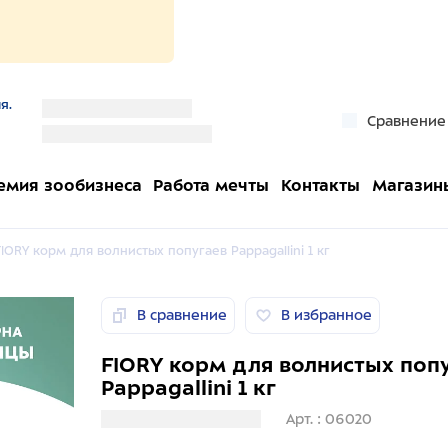
я.
''
Сравнение
''
емия зообизнеса
Работа мечты
Контакты
Магазин
FIORY корм для волнистых попугаев Pappagallini 1 кг
В сравнение
В избранное
FIORY корм для волнистых поп
Pappagallini 1 кг
Загрузка информации
Арт. : 06020