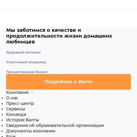
Сделано в Италии.
Состав
Мы заботимся о качестве
и
Семена: просо желтое, просо красное, овес
продолжительности жизни
домашних
очищенный, просо белое, просо обыкновенное, лён,
любимцев
сафлор, канареечник; пекарные продукты.
Здоровый питомец
Счастливый владелец
Процветающий бизнес
Подробнее о Валте
Компания
О нас
Пресс-центр
Сервисы
Команда
История Валты
Сведения об образовательной организации
Документы компании
Еще