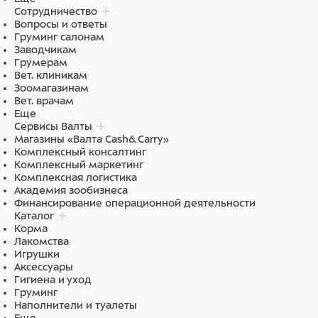
Сотрудничество
Вопросы и ответы
Груминг салонам
Заводчикам
Грумерам
Вет. клиникам
Зоомагазинам
Вет. врачам
Еще
Сервисы Валты
Магазины «Валта Cash&Carry»
Комплексный консалтинг
Комплексный маркетинг
Комплексная логистика
Академия зообизнеса
Финансирование операционной деятельности
Каталог
Корма
Лакомства
Игрушки
Аксессуары
Гигиена и уход
Груминг
Наполнители и туалеты