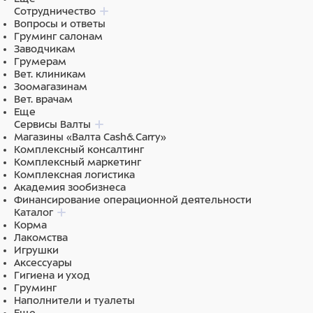
Сотрудничество
Вопросы и ответы
Груминг салонам
Заводчикам
Грумерам
Вет. клиникам
Зоомагазинам
Вет. врачам
Еще
Сервисы Валты
Магазины «Валта Cash&Carry»
Комплексный консалтинг
Комплексный маркетинг
Комплексная логистика
Академия зообизнеса
Финансирование операционной деятельности
Каталог
Корма
Лакомства
Игрушки
Аксессуары
Гигиена и уход
Груминг
Наполнители и туалеты