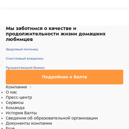
Состав
СОСТАВ: канареечник, семена конопли, овес
очищенный, семена льна, чертополох, гранулы
(растительные субпродукты, пекарные продукты,
Мы заботимся о качестве
и
декстроза, пчелиный мед 10%, растительные масла и
продолжительности жизни
домашних
жиры, натуральный фруктовый ароматизатор,
любимцев
красители и консерванты одобренные ЕС, дрожжи
Saccharomyces Cerevisiae, Инулин, МОС, ФОС, Омега-6,
Здоровый питомец
бета-глюканы, Омега-3, юкка Шидигера 4,1%, морковь,
перилла 4,1%, мак, цикорий, анис, нуг, злаки.
Счастливый владелец
Процветающий бизнес
Подробнее о Валте
Компания
О нас
Пресс-центр
Сервисы
Команда
История Валты
Сведения об образовательной организации
Документы компании
Еще