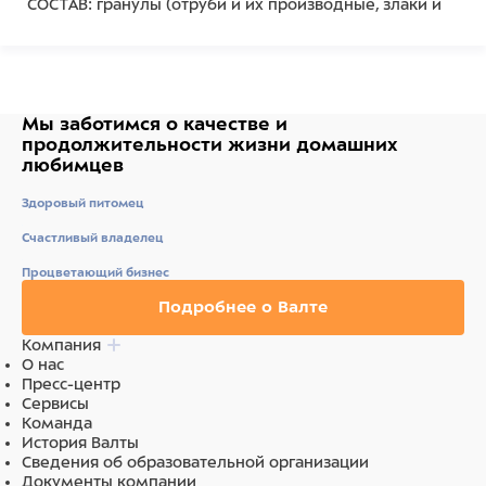
СОСТАВ: гранулы (отруби и их производные, злаки и
продукты их переработки, плоды и семена
маслосодержащих фруктов, минеральные вещества
и их производные), жёлтые гранулы (растительные
субпродукты, пекарные продукты, декстроза,
пчелиный мед 10%, растительные масла и жиры,
натуральный фруктовый ароматизатор, красители и
Мы заботимся о качестве
и
консерванты одобренные ЕС, дрожжи Saccharomyces
продолжительности жизни
домашних
Cerevisiae, Инулин, МОС, ФОС, Омега-6, бета-глюканы,
любимцев
Омега-3, юкка Шидигера 4,1%.
Здоровый питомец
Счастливый владелец
Процветающий бизнес
Подробнее о Валте
Компания
О нас
Пресс-центр
Сервисы
Команда
История Валты
Сведения об образовательной организации
Документы компании