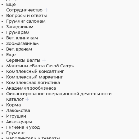
Еще
Сотрудничество
Вопросы и ответы
Груминг салонам
Заводчикам
Грумерам
Вет. клиникам
Зоомагазинам
Вет. врачам
Еще
Сервисы Валты
Магазины «Валта Cash&Carry»
Комплексный консалтинг
Комплексный маркетинг
Комплексная логистика
Академия зообизнеса
Финансирование операционной деятельности
Каталог
Корма
Лакомства
Игрушки
Аксессуары
Гигиена и уход
Груминг
Наполнители и туалеты