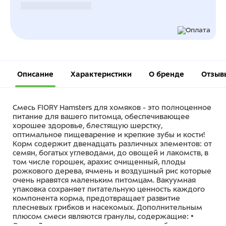
Безналичный расчет
Описание
Характеристики
О бренде
Отзыв
Смесь FIORY Hamsters для хомяков - это полноценное
питание для вашего питомца, обеспечивающее
хорошее здоровье, блестящую шерстку,
оптимальное пищеварение и крепкие зубы и кости!
Корм содержит двенадцать различных элементов: от
семян, богатых углеводами, до овощей и лакомств, в
том числе горошек, арахис очищенный, плоды
рожкового дерева, ячмень и воздушный рис которые
очень нравятся маленьким питомцам. Вакуумная
упаковка сохраняет питательную ценность каждого
компонента корма, предотвращает развитие
плесневых грибков и насекомых. Дополнительным
плюсом смеси являются гранулы, содержащие: •
Омега-3 жирные кислоты – улучшают работу сердца