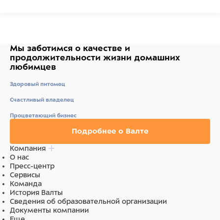
целом.
Сделано в Италии.
Состав
Мы заботимся о качестве
и
продолжительности жизни
домашних
Семена: канареечник, лен, конопля, перилла,
любимцев
абессинский нуг, мак, рапс, морковь, петрушка, латук
белый, фенхель, анис, цикорий, овес очищенный,
Здоровый питомец
просо белое.
Счастливый владелец
Процветающий бизнес
Подробнее о Валте
Компания
О нас
Пресс-центр
Сервисы
Команда
История Валты
Сведения об образовательной организации
Документы компании
Еще