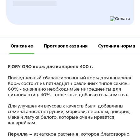
Безналичный расчет
Описание
Противопоказания
Суточная норма
FIORY ORO корм для канареек 400 г.
Повседневный сбалансированный корм для канареек.
Корм состоит из пятнадцати различных типов семян.
60% - жизненно необходимые ингредиенты для
питания птиц. 40% - полезные добавки и лакомства.
Для улучшения вкусовых качеств были добавлены
семена аниса, петрушки, моркови, периллы, цикория,
мака и латука белого, которые очень нравятся
канарейкам.
Перилла
– азиатское растение, которое благотворно
влияет на половую систему птиц и на весь организм в