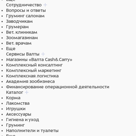
Сотрудничество
Вопросы и ответы
Груминг салонам
Заводчикам
Грумерам
Вет. клиникам
Зоомагазинам
Вет. врачам
Еще
Сервисы Валты
Магазины «Валта Cash&Carry»
Комплексный консалтинг
Комплексный маркетинг
Комплексная логистика
Академия зообизнеса
Финансирование операционной деятельности
Каталог
Корма
Лакомства
Игрушки
Аксессуары
Гигиена и уход
Груминг
Наполнители и туалеты