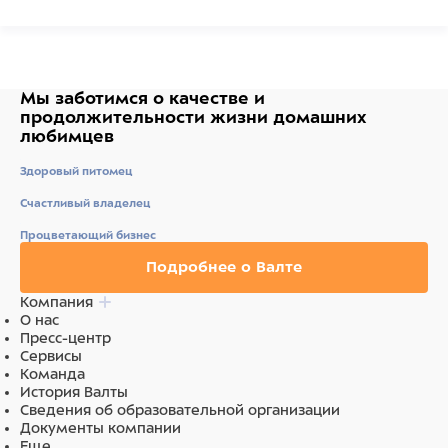
Состав: желтое просо, белое просо, паникум, красное
просо, канареечник, лен, нигер.
Ингредиенты
Мы заботимся о качестве
и
продолжительности жизни
домашних
любимцев
,
Здоровый питомец
Счастливый владелец
Процветающий бизнес
Подробнее о Валте
Компания
О нас
Пресс-центр
Сервисы
Команда
История Валты
Сведения об образовательной организации
Документы компании
Еще