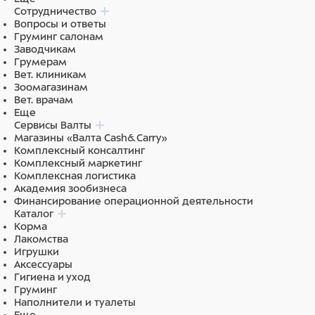
Сотрудничество
Вопросы и ответы
Груминг салонам
Заводчикам
Грумерам
Вет. клиникам
Зоомагазинам
Вет. врачам
Еще
Сервисы Валты
Магазины «Валта Cash&Carry»
Комплексный консалтинг
Комплексный маркетинг
Комплексная логистика
Академия зообизнеса
Финансирование операционной деятельности
Каталог
Корма
Лакомства
Игрушки
Аксессуары
Гигиена и уход
Груминг
Наполнители и туалеты