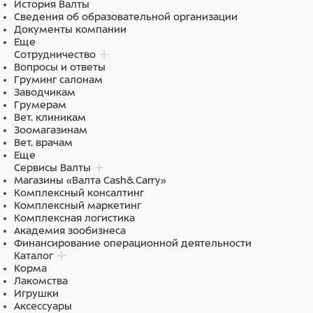
История Валты
14,5%; сырая клетчатка 3,5%; сырая зола 7%; кальций
Сведения об образовательной организации
1%; фосфор 0,8%; омега-3 жирные кислоты - 3,1%;
Документы компании
эйкозапентаеновая кислота 0,6%; глюкозамин 1300
Еще
мг/кг, хондроитина сульфат 1000 мг/кг; витамин Е 750
Сотрудничество
мг/кг.
Вопросы и ответы
Груминг салонам
Энергетическая ценность:
4 025 ккал/кг при
Заводчикам
расчетной влажности 7%.
Грумерам
Вет. клиникам
Питательные добавки:
витамин А 13000 МЕ; витамин
Зоомагазинам
D3 1300 МЕ; витамин E 700 мг; витамин C 130 мг;
Вет. врачам
ниацинамид 39 мг; D-пантенол 16,3 мг; витамин B2 8,1
Еще
мг; витамин B6 4,9 мг; витамин B1 8,1 мг; биотин 0,39
Сервисы Валты
мг; фолиевая кислота 0,39 мг; витамин B12 0,07 мг;
Магазины «Валта Cash&Carry»
бета-каротин 1,5 мг; холина хлорид 2500 мг; цинк
Комплексный консалтинг
(хелат цинка гидрата глицина): 84,6 мг; марганец
Комплексный маркетинг
(хелат марганца гидрата глицина): 18 мг; железо
Комплексная логистика
[хелат железа (II) гидрата глицина]: 64,8 мг; медь
Академия зообизнеса
[хелат меди (II) гидрата глицина]: 12,6 мг; йод
Финансирование операционной деятельности
(безводный йодат кальция): 1,8 мг; селен (L-
Каталог
селенометионин): 0,31 мг; DL-метионин, технически
Корма
очищенный 3300 мг; таурин 990 мг; L-карнитин 400
Лакомства
мг. Антиоксиданты: экстракт токоферолов из
Игрушки
растительных масел 10 мг.
Аксессуары