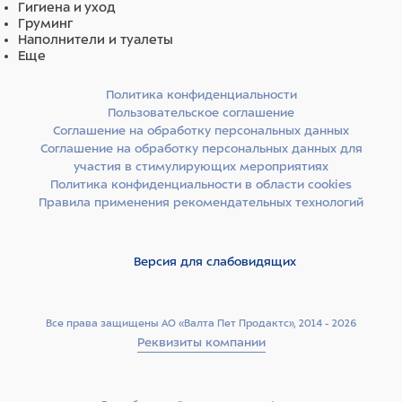
Гигиена и уход
Груминг
Ингредиенты
Наполнители и туалеты
Еще
спельта, дегидратированный куриный белок, рис,
ячмень, экстракт семян киноа, льняное семя,
Политика конфиденциальности
гидролизованные рыбные белки (минтай, пикша),
Пользовательское соглашение
дегидратированный белок лосося,
Соглашение на обработку персональных данных
дегидратированный свиной белок, жир домашней
Соглашение на обработку персональных данных для
птицы (курица, индейка), масло лосося (4%), сухая
участия в стимулирующих мероприятиях
свекольная пульпа, люцерновая мука, клетчатка
гороха, монокальцийфосфат, хлорид калия, инулин
Политика конфиденциальности в области cookies
цикория (0,4%), дрожжевой экстракт (источник
Правила применения рекомендательных технологий
маннанолигосахаридов) (0,3%), фруктоолигосахариды
(0,3%), карбонат кальция, хлорид натрия, аскофиллум
узловатый (Ascophyllum Nodosum), сухие пивные
Версия для слабовидящих
дрожжи, глюкозамин (0,06%), хондроитина сульфат
(0,06%), сушеный гранат, сушеная клюква, сушеный
шпинат, сушеная ацерола, куркума, семена и шелуха
подорожника, юкка Шидигера.
Все права защищены АО «Валта Пет Продактс», 2014 - 2026
Реквизиты компании