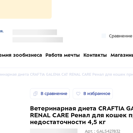
я.
''
Сравнение
''
емия зообизнеса
Работа мечты
Контакты
Магазин
ринарная диета CRAFTIA GALENA CAT RENAL CARE Ренал для кошек при
В сравнение
В избранное
Ветеринарная диета CRAFTIA G
RENAL CARE Ренал для кошек п
недостаточности 4,5 кг
Загрузка информации
Арт. : GAL5427832