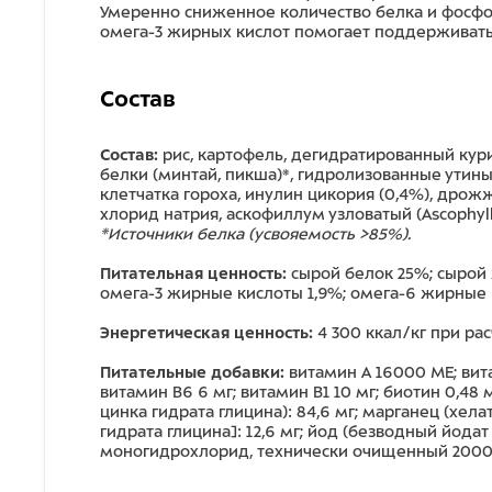
Умеренно сниженное количество белка и фосфо
омега-3 жирных кислот помогает поддерживать
Состав
Состав:
рис, картофель, дегидратированный кур
белки (минтай, пикша)*, гидролизованные утины
клетчатка гороха, инулин цикория (0,4%), дрожж
хлорид натрия, аскофиллум узловатый (Ascophy
*Источники белка (усвояемость >85%).
Питательная ценность:
сырой белок 25%; сырой ж
омега-3 жирные кислоты 1,9%; омега-6 жирные 
Энергетическая ценность:
4 300 ккал/кг при ра
Питательные добавки:
витамин А 16000 МЕ; вита
витамин B6 6 мг; витамин B1 10 мг; биотин 0,48 м
цинка гидрата глицина): 84,6 мг; марганец (хелат
гидрата глицина]: 12,6 мг; йод (безводный йодат
моногидрохлорид, технически очищенный 2000 мг