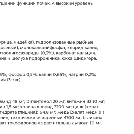
ушении функции почек. А высокий уровень
курица, индейка), гидролизованные рыбные
сосевый), монокальцийфосфат, хлорид калия,
ктоолигосахариды (0,3%), карбонат кальция,
мена и шелуха подорожника, юкка Шидигера.
,6%; фосфор 0,5%; калий 0,65%; натрий 0,2%;
я (3г/кг).
мид 48 мг; D-пантенол 20 мг; витамин B2 10 мг;
ин 1,5 мг; холина хлорид 2200 мг; цинк (хелат
гидрата глицина]: 64,8 мг; медь [хелат меди (II)
тионин, технически очищенный 4700 мг; L-лизина
акт токоферолов из растительных масел 10 мг.