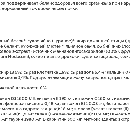
ра поддерживает баланс здоровья всего организма при нар
 нормальный ток крови через почки.
иный белок*, сухое яйцо (куриное)*, жир домашней птицы (
е белки*, кукурузный глютен*, льняное семя, рыбий жир (ло
евой экстракт (источник маннанoлигосахаридов) (0,3%), фру
llum Nodosum), сухие пивные дрожжи, сушёная ацерола, се
ир 18,5%; сырая клетчатка 1,9%; сырая зола 5,4%; кальций 0
кислоты 3,4%. Подщелачивающие мочу вещества: цитрат кали
счетной влажности 6%.
мин D3 1600 МЕ; витамин E 190 мг; витамин C 160 мг; ниацина
г; фолиевая кислота 0,48 мг; витамин B12 0,08 мг; бета-карот
 марганца гидрата глицина): 18 мг; железо [хелат железа (II) 
 кальция): 1,8 мг; селен (L-селенометионин): 0,31 мг; DL-ме
; таурин 1980 мг; L-карнитин 300 мг. Антиоксиданты: экстр