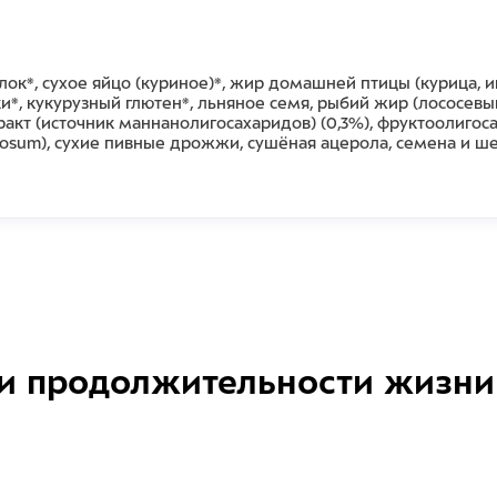
лок*, сухое яйцо (куриное)*, жир домашней птицы (курица,
и*, кукурузный глютен*, льняное семя, рыбий жир (лососевы
ракт (источник маннанoлигосахаридов) (0,3%), фруктоолигоса
dosum), сухие пивные дрожжи, сушёная ацерола, семена и ш
и продолжительности жизни