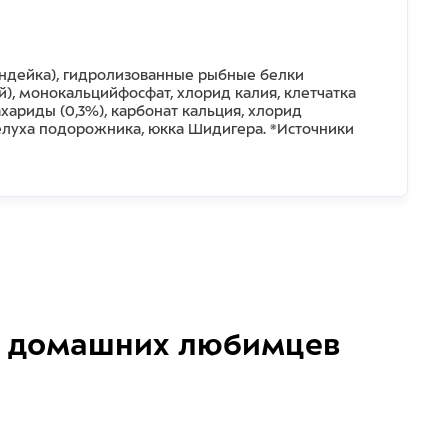
 индейка), гидролизованные рыбные белки
й), монокальцийфосфат, хлорид калия, клетчатка
хариды (0,3%), карбонат кальция, хлорид
елуха подорожника, юкка Шидигера. *Источники
домашних любимцев