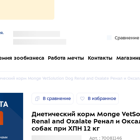
я.
''
Сравнение
''
емия зообизнеса
Работа мечты
Контакты
Магазин
ческий корм Monge VetSolution Dog Renal and Oxalate Ренал и Оксала
В сравнение
В избранное
Диетический корм Monge VetSo
Renal and Oxalate Ренал и Окса
собак при ХПН 12 кг
Загрузка информации
Арт. : 70081146