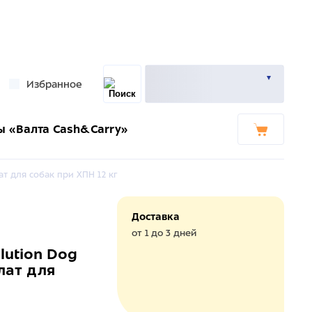
Избранное
ы «Валта Cash&Carry»
т для собак при ХПН 12 кг
Доставка
от 1 до 3 дней
lution Dog
лат для