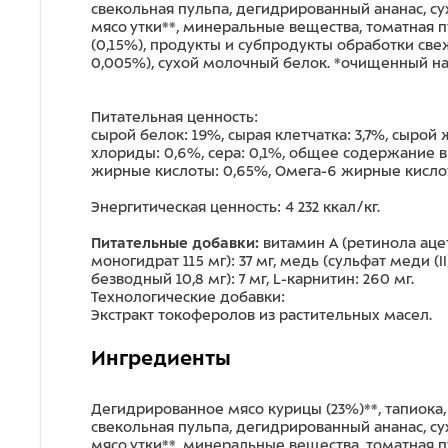
свекольная пульпа, дегидрированный ананас, су
мясо утки**, минеральные вещества, томатная п
(0,15%), продукты и субпродукты обработки све
0,005%), сухой молочный белок. *очищенный на
Питательная ценность:
сырой белок: 19%, сырая клетчатка: 3,7%, сырой ж
хлориды: 0,6%, сера: 0,1%, общее содержание 
360
жирные кислоты: 0,65%, Омега-6 жирные кислот
Энергитическая ценность: 4 232 ккал/кг.
Питательные добавки:
витамин А (ретинола ацета
моногидрат 115 мг): 37 мг, медь (сульфат меди (II
безводный 10,8 мг): 7 мг, L-карнитин: 260 мг.
Технологические добавки:
Экстракт токоферолов из растительных масел.
Ингредиенты
Дегидрированное мясо курицы (23%)**, тапиока
свекольная пульпа, дегидрированный ананас, су
мясо утки**, минеральные вещества, томатная п