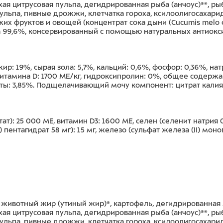
хая цитрусовая пульпа, дегидрированная рыба (анчоус)**, р
ульпа, пивные дрожжи, клетчатка гороха, ксилоолигосахарид
жих фруктов и овощей (концентрат сока дыни (Cucumis melo 
 99,6%, консервированный с помощью натуральных антиоксид
ир: 19%, сырая зола: 5,7%, кальций: 0,6%, фосфор: 0,36%, нат
витамина D: 1700 МЕ/кг, гидроксипролин: 0%, общее содержа
ы: 3,85%. Подщелачивающий мочу компонент: цитрат калия 
т): 25 000 МЕ, витамин D3: 1600 МЕ, селен (селенит натрия 0
) пентагидрат 58 мг): 15 мг, железо (сульфат железа (II) моно
, животный жир (утиный жир)*, картофель, дегидрированная
хая цитрусовая пульпа, дегидрированная рыба (анчоус)**, р
ульпа, пивные дрожжи, клетчатка гороха, ксилоолигосахарид