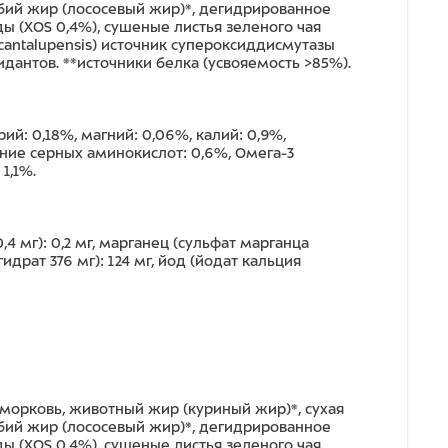
ыбий жир (лососевый жир)*, дегидрированное
ы (XOS 0,4%), сушеные листья зеленого чая
cantalupensis) источник супероксиддисмутазы
антов. **источники белка (усвояемость >85%).
рий: 0,18%, магний: 0,06%, калий: 0,9%,
ние серных аминокислот: 0,6%, Омега-3
1,1%.
,4 мг): 0,2 мг, марганец (сульфат марганца
гидрат 376 мг): 124 мг, йод (йодат кальция
 морковь, животный жир (куриный жир)*, сухая
ыбий жир (лососевый жир)*, дегидрированное
ы (XOS 0,4%), сушеные листья зеленого чая