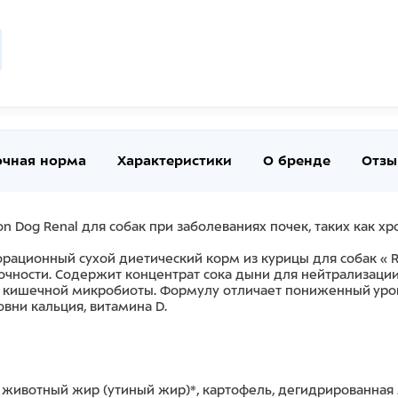
очная норма
Характеристики
О бренде
Отзы
Dog Renal для собак при заболеваниях почек, таких как хро
рационный сухой диетический корм из курицы для собак « 
очности. Содержит концентрат сока дыни для нейтрализации 
 кишечной микробиоты. Формулу отличает пониженный уров
вни кальция, витамина D.
, животный жир (утиный жир)*, картофель, дегидрированная