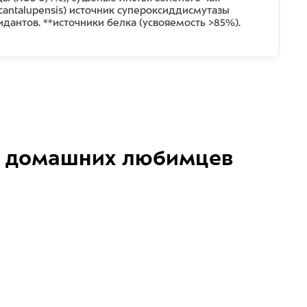
cantalupensis) источник супероксиддисмутазы
антов. **источники белка (усвояемость >85%).
домашних любимцев