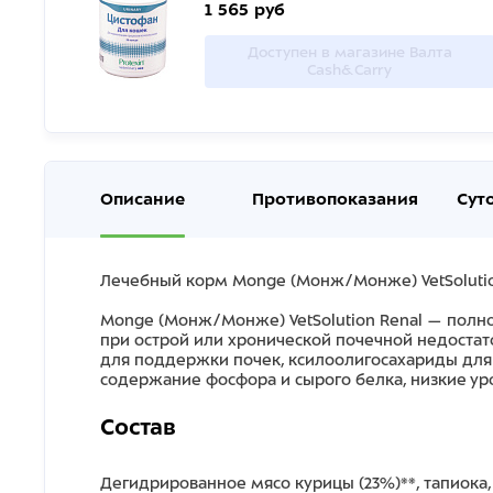
1 565 руб
Доступен в магазине Валта
Cash&Carry
Описание
Противопоказания
Сут
Лечебный корм Monge (Монж/Монже) VetSolution 
Monge (Монж/Монже) VetSolution Renal — полно
при острой или хронической почечной недостат
для поддержки почек, ксилоолигосахариды для
содержание фосфора и сырого белка, низкие уро
Состав
Дегидрированное мясо курицы (23%)**, тапиока