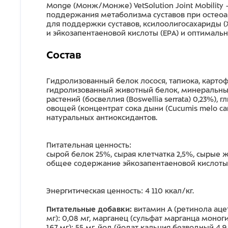
Monge (Монж/Монже) VetSolution Joint Mobility
поддержания метаболизма суставов при остеоар
для поддержки суставов, ксилоолигосахариды 
и эйкозапентаеновой кислоты (EPA) и оптималь
Состав
Гидролизованный белок лосося, тапиока, картоф
гидролизованный животный белок, минеральные
растений (босвеллия (Boswellia serrata) 0,23%)
овощей (концентрат сока дыни (Cucumis melo c
натуральных антиоксидантов.
Питательная ценность:
сырой белок 25%, сырая клетчатка 2,5%, сырые 
общее содержание эйкозапентаеновой кислоты 
Энергитическая ценность: 4 110 ккал/кг.
Питательные добавки:
витамин A (ретинола ацет
мг): 0,08 мг, марганец (сульфат марганца моногид
167 мг): 55 мг, йод (йодат кальция безводный 4,9 м