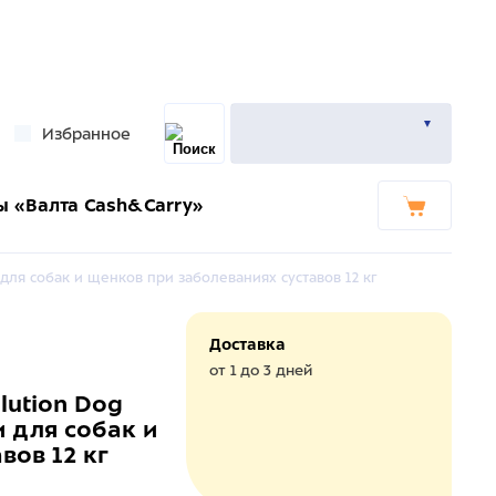
Избранное
ы «Валта Cash&Carry»
для собак и щенков при заболеваниях суставов 12 кг
Доставка
от 1 до 3 дней
lution Dog
и для собак и
вов 12 кг