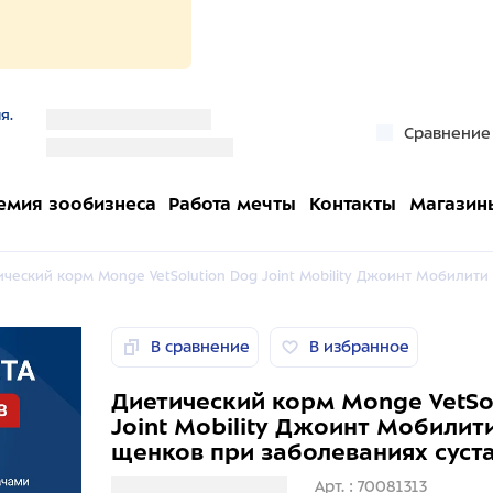
я.
''
Сравнение
''
емия зообизнеса
Работа мечты
Контакты
Магазин
ческий корм Monge VetSolution Dog Joint Mobility Джоинт Мобилити 
В сравнение
В избранное
Диетический корм Monge VetSo
Joint Mobility Джоинт Мобилит
щенков при заболеваниях суста
Загрузка информации
Арт. : 70081313