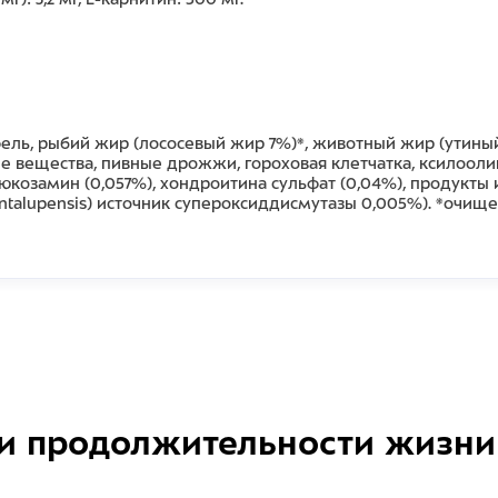
ель, рыбий жир (лососевый жир 7%)*, животный жир (утиный 
 вещества, пивные дрожжи, гороховая клетчатка, ксилооли
, глюкозамин (0,057%), хондроитина сульфат (0,04%), продук
antalupensis) источник супероксиддисмутазы 0,005%). *очи
и продолжительности жизни