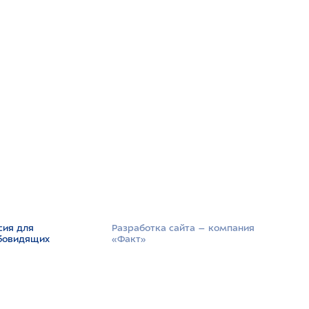
сия для
Разработка сайта –­ компания
бовидящих
«Факт»