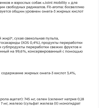
ков и взрослых собак «Joint Mobility » для
ии свободных радикалов. Fit-aroma: босвеллию
изуется общим уровнем омега-3 жирных кислот
жир)*, сухая свекольная пульпа,
госахариды (XOS 0,4%), продукты переработки
ты и субпродукты переработки свежих фруктов и
щенный на 99,6%, консервированный с помощью
ее содержание жирных омега-3 кислот 3,4%,
ола ацетат): 745 мг, селен (селенит натрия 0,18
: 7 мг, железо (сульфат железа (II) моногидрат