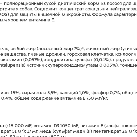
 — полнорационный сухой диетический корм из лосося для щен
трите у собак. Содержит концентрат сока дыни нейтрализац
(XOS) для защиты кишечной микробиоты. Формула характер
ным уровнем витамина E.
ель, рыбий жир (лососевый жир 7%)*, животный жир (утиный 
 вещества, пивные дрожжи, гороховая клетчатка, ксилооли
, глюкозамин (0,057%), хондроитина сульфат (0,04%), продук
antalupensis) источник супероксиддисмутазы 0,005%). *очи
жиры 15%, сырая зола 5,5%, кальций 1,0%, фосфор 0,7%, общ
0,4%, общее содержание витамина E 750 мг/кг.
ат) 15 000 МЕ, витамин D3 1050 МЕ, витамин Е (альфа-токофер
рат 51 мг): 17 мг, медь (сульфат меди (II) пентагидрат 26 мг)
г): 3,2 мг, L-карнитин: 500 мг.