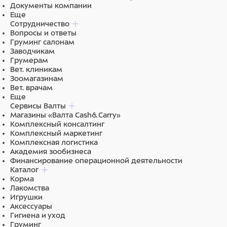
Документы компании
Еще
Питательная ценность:
Сотрудничество
сырой белок: 18%, сырая клетчатка: 3,5%, сырой жир:
Вопросы и ответы
18%, сырая зола: 5%, Омега-3 жирные кислоты: 0,65%,
Груминг салонам
Омега-6 жирные кислоты: 3,23%, натрий: 0,27%,
Заводчикам
общее содержание меди: 4 мг/кг.
Грумерам
Вет. клиникам
Зоомагазинам
Энергитическая ценность: 4 250 ккал/кг.
Вет. врачам
Еще
Сервисы Валты
Питательные добавки:
Магазины «Валта Cash&Carry»
витамин А (ретинола ацетат): 17 000 МЕ, витамин D3:
Комплексный консалтинг
1000 МЕ, селен (селенит натрия 0,37 мг): 0,17 мг,
Комплексный маркетинг
марганец (сульфат марганца моногидрат 38 мг): 12,4
Комплексная логистика
мг, медь (сульфат меди (II) пентагидрат 3,7 мг): 0,9 мг,
Академия зообизнеса
железо (сульфат железа (II) моногидрат 67,5 мг), йод
Финансирование операционной деятельности
(йодат кальция безводный 5,2 мг): 3,4 мг, L-карнитин:
Каталог
200 мг.
Корма
Технологические добавки:
Лакомства
экстракт токоферолов из растительных масел.
Игрушки
Аксессуары
Ингредиенты
Гигиена и уход
Груминг