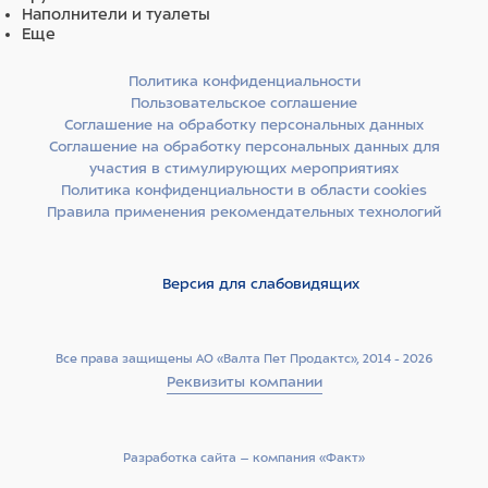
Дегидрированный горох (28%)**, тапиока, картофель,
Наполнители и туалеты
животный жир (куриный жир), дегидрированная
Еще
рыба (тунец 6%)**, животный жир (таловый жир)*,
дегидрированное мясо курицы**, минеральные
Политика конфиденциальности
вещества, рыбий жир (лососевый жир)*, клетчатка
Пользовательское соглашение
гороха, пивные дрожжи, сухая свекольная пульпа,
Соглашение на обработку персональных данных
ксилоолигосахариды (XOS 0,4%), юкка шидигера,
Соглашение на обработку персональных данных для
семена расторопши (0,02%), продукты и субпродукты
участия в стимулирующих мероприятиях
обработки свежих фруктов и овощей (концентрат
сока дыни (Cucumis melo cantalupensis) источник
Политика конфиденциальности в области cookies
супероксиддисмутазы 0,005%), сухой молочный
Правила применения рекомендательных технологий
белок. *очищенный на 99,6%, консервированный с
помощью натуральных антиоксидантов. **источники
белка.
Версия для слабовидящих
Все права защищены АО «Валта Пет Продактс», 2014 - 2026
Реквизиты компании
Разработка сайта –­ компания «Факт»