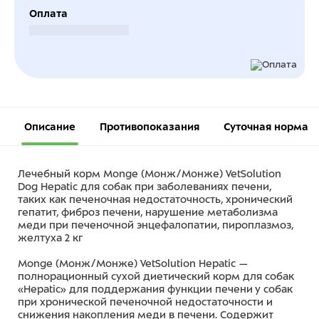
Оплата
Безналичный расчет
Описание
Противопоказания
Суточная норма
Лечебный корм Monge (Монж/Монже) VetSolution
Dog Hepatic для собак при заболеваниях печени,
таких как печеночная недостаточность, хронический
гепатит, фиброз печени, нарушение метаболизма
меди при печеночной энцефалопатии, пироплазмоз,
желтуха 2 кг
Monge (Монж/Монже) VetSolution Hepatic —
полнорационный сухой диетический корм для собак
«Hepatic» для поддержания функции печени у собак
при хронической печеночной недостаточности и
снижения накопления меди в печени. Содержит