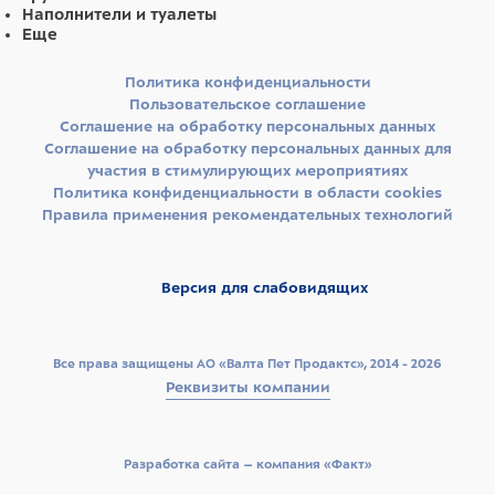
пивные дрожжи, животный жир (куриный жир)*,
Наполнители и туалеты
рыбий жир (лососевый жир)*, картофельный белок,
Еще
ксилоолигосахариды (XOS 0,4%), минеральные
вещества, семена подорожника (0,5%), юкка
Политика конфиденциальности
шидигера, продукты и субпродукты обработки
Пользовательское соглашение
свежих фруктов и овощей (концентрат сока дыни
Соглашение на обработку персональных данных
(Cucumis melo cantalupensis) источник
Соглашение на обработку персональных данных для
супероксиддисмутазы 0,005%), сухой молочный
участия в стимулирующих мероприятиях
белок. *Очищенный на 99,6%, консервированный с
помощью натуральных антиоксидантов. **Источник
Политика конфиденциальности в области cookies
углеводов.
Правила применения рекомендательных технологий
Версия для слабовидящих
Все права защищены АО «Валта Пет Продактс», 2014 - 2026
Реквизиты компании
Разработка сайта –­ компания «Факт»