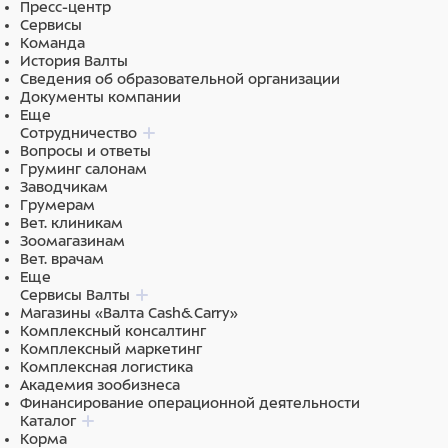
(растительные), Минеральные вещества, Дрожжи.
Пресс-центр
Сервисы
Команда
История Валты
Сведения об образовательной организации
Документы компании
Еще
Сотрудничество
Вопросы и ответы
Груминг салонам
Заводчикам
Грумерам
Вет. клиникам
Зоомагазинам
Вет. врачам
Еще
Сервисы Валты
Магазины «Валта Cash&Carry»
Комплексный консалтинг
Комплексный маркетинг
Комплексная логистика
Академия зообизнеса
Финансирование операционной деятельности
Каталог
Корма