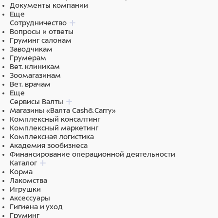
Документы компании
Еще
Сотрудничество
Вопросы и ответы
Груминг салонам
Заводчикам
Грумерам
Вет. клиникам
Зоомагазинам
Вет. врачам
Еще
Сервисы Валты
Магазины «Валта Cash&Carry»
Комплексный консалтинг
Комплексный маркетинг
Комплексная логистика
Академия зообизнеса
Финансирование операционной деятельности
Каталог
Корма
Лакомства
Игрушки
Аксессуары
Гигиена и уход
Груминг