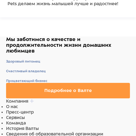
Pets делаем жизнь малышей лучше и радостнее!
Состав
скорлупа кокоса 20%; люфа:15%, балка из ротанга
15%; деревянная палочка 35%, пемза 10%, веревка из
воловьей кожи 5%
Мы заботимся о качестве
и
продолжительности жизни
домашних
Ингредиенты
любимцев
Здоровый питомец
скорлупа кокоса 20%; люфа:15%, балка из ротанга
15%; деревянная палочка 35%, пемза 10%, веревка из
Счастливый владелец
воловьей кожи 5%
Процветающий бизнес
Подробнее о Валте
Компания
О нас
Пресс-центр
Сервисы
Команда
История Валты
Сведения об образовательной организации