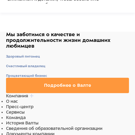
долговечность и безопасность использования.
Удобное крепление позволяет легко закрепить
игрушку в клетке Bambini Pets делаем жизнь
малышей лучше и радостнее!
Мы заботимся о качестве
и
продолжительности жизни
домашних
Состав
любимцев
тополь 15%, скорлупа кокоса 68%, хлопчатобумажная
Здоровый питомец
веревка 4%, рафия 11%.
Счастливый владелец
Ингредиенты
Процветающий бизнес
тополь 15%, скорлупа кокосового ореха 68%,
Подробнее о Валте
хлопчатобумажная веревка 4%, рафия 11%.
Компания
О нас
Пресс-центр
Сервисы
Команда
История Валты
Сведения об образовательной организации
Документы компании