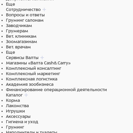
Еще
Сотрудничество
Вопросы и ответы
Груминг салонам
Заводчикам
Грумерам
Вет. клиникам
Зоомагазинам
Вет. врачам
Еще
Сервисы Валты
Магазины «Валта Cash&Carry»
Комплексный консалтинг
Комплексный маркетинг
Комплексная логистика
Академия зообизнеса
Финансирование операционной деятельности
Каталог
Корма
Лакомства
Игрушки
Аксессуары
Гигиена и уход
Груминг
Наполнители и туалеты