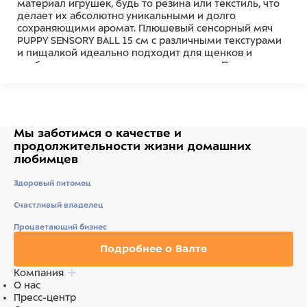
материал игрушек, будь то резина или текстиль, что
делает их абсолютно уникальными и долго
сохраняющими аромат. Плюшевый сенсорный мяч
PUPPY SENSORY BALL 15 см с различными текстурами
и пищалкой идеально подходит для щенков и
спобствуют раннему развитию питомца. Подходит
для щенков 8-16 месяцев (весом от 6,8 до 15,9 кг) для
улучшения сенсорного восприятия. Обратите
внимание: нет неразрушимых игрушек, любую
игрушку следует регулярно осматривать и забирать,
если игрушка повреждена, чтобы исключить
Мы заботимся о качестве
и
травмирование питомца. Убедитесь, что выбранная
продолжительности жизни
домашних
вами игрушка подходит по размеру и темпераменту
любимцев
вашей собаки. Не подлежит обязательной
сертификации.
Здоровый питомец
Состав
Счастливый владелец
Процветающий бизнес
Ткань/Полиэстер
Подробнее о Валте
Компания
О нас
Пресс-центр