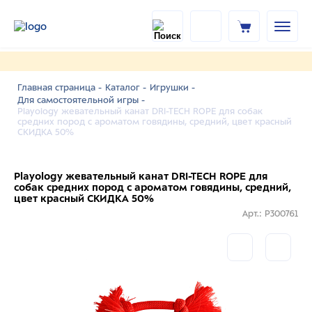
Главная страница -
Каталог -
Игрушки -
Для самостоятельной игры -
Playology жевательный канат DRI-TECH ROPE для собак
средних пород с ароматом говядины, средний, цвет красный
СКИДКА 50%
Playology жевательный канат DRI-TECH ROPE для
собак средних пород с ароматом говядины, средний,
цвет красный СКИДКА 50%
Арт.: P300761