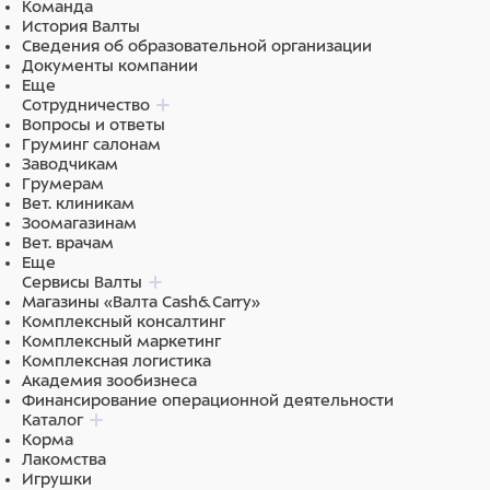
Команда
История Валты
Сведения об образовательной организации
Документы компании
Еще
Сотрудничество
Вопросы и ответы
Груминг салонам
Заводчикам
Грумерам
Вет. клиникам
Зоомагазинам
Вет. врачам
Еще
Сервисы Валты
Магазины «Валта Cash&Carry»
Комплексный консалтинг
Комплексный маркетинг
Комплексная логистика
Академия зообизнеса
Финансирование операционной деятельности
Каталог
Корма
Лакомства
Игрушки