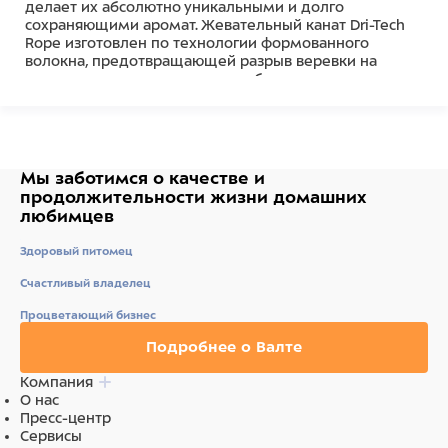
делает их абсолютно уникальными и долго
сохраняющими аромат. Жевательный канат Dri-Tech
Rope изготовлен по технологии формованного
волокна, предотвращающей разрыв веревки на
длинные куски, которые могут быть опасны для
вашего питомца при проглатывании. Подобно
спортивной одежде, игрушки-канаты Dri-Tech Rope
отводят слюну, чтобы игра в перетяжку оставалась
сухой, а сама игрушка — без запаха. Веревка-канат
подходит для взрослых собак всех возрастов (от 6,8
Мы заботимся о качестве
и
кг до 15.9 кг). Обратите внимание: нет неразрушимых
продолжительности жизни
домашних
игрушек, любую игрушку следует регулярно
любимцев
осматривать и забирать, если игрушка повреждена,
чтобы исключить травмирование питомца. Убедитесь,
Здоровый питомец
что выбранная вами игрушка подходит по размеру и
темпераменту вашей собаки. Не подлежит
Счастливый владелец
обязательной сертификации.
Процветающий бизнес
Состав
Подробнее о Валте
Ткань/Полиэстер
Компания
О нас
Пресс-центр
Сервисы