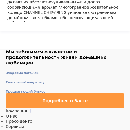
делает их абсолютно уникальными и долго
сохраняющими аромат. Многогранное жевательное
кольцо CHANNEL CHEW RING уникальным граненым
дизайном с желобками, обеспечивающим вашей
собаке безопасное и приятное жевание,
имитирующее жевание в дикой природе. Подходит
для умеренно грызущих взрослых собак всех
возрастов (от 15.9 кг и более). Обратите внимание:
нет неразрушимых игрушек, любую игрушку следует
регулярно осматривать и забирать, если игрушка
Мы заботимся о качестве
и
повреждена, чтобы исключить травмирование
продолжительности жизни
домашних
питомца. Убедитесь, что выбранная вами игрушка
любимцев
подходит по размеру и темпераменту вашей собаки.
Не подлежит обязательной сертификации.
Здоровый питомец
Состав
Счастливый владелец
Процветающий бизнес
Резина
Подробнее о Валте
Компания
О нас
Пресс-центр
Сервисы