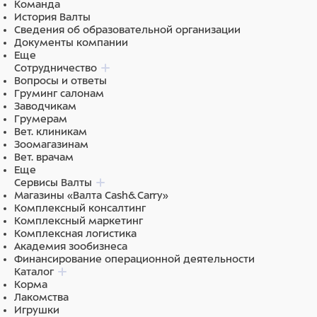
Команда
История Валты
Сведения об образовательной организации
Документы компании
Еще
Сотрудничество
Вопросы и ответы
Груминг салонам
Заводчикам
Грумерам
Вет. клиникам
Зоомагазинам
Вет. врачам
Еще
Сервисы Валты
Магазины «Валта Cash&Carry»
Комплексный консалтинг
Комплексный маркетинг
Комплексная логистика
Академия зообизнеса
Финансирование операционной деятельности
Каталог
Корма
Лакомства
Игрушки