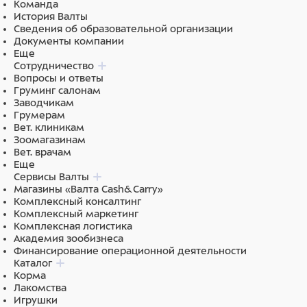
Команда
История Валты
Сведения об образовательной организации
Документы компании
Еще
Сотрудничество
Вопросы и ответы
Груминг салонам
Заводчикам
Грумерам
Вет. клиникам
Зоомагазинам
Вет. врачам
Еще
Сервисы Валты
Магазины «Валта Cash&Carry»
Комплексный консалтинг
Комплексный маркетинг
Комплексная логистика
Академия зообизнеса
Финансирование операционной деятельности
Каталог
Корма
Лакомства
Игрушки