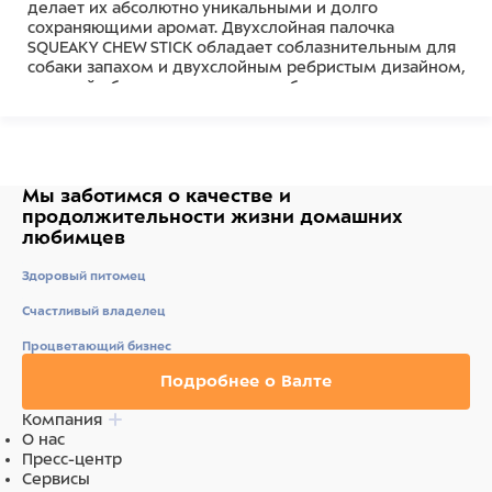
делает их абсолютно уникальными и долго
сохраняющими аромат. Двухслойная палочка
SQUEAKY CHEW STICK обладает соблазнительным для
собаки запахом и двухслойным ребристым дизайном,
который обеспечивает питомцу безопасное и
приятное жевание, имитирующее жевание в дикой
природе. Она подходит для умеренно грызущих
взрослых собак всех возрастов (от 6,8 кг до 15,9 кг).
Обратите внимание: нет неразрушимых игрушек,
любую игрушку следует регулярно осматривать и
Мы заботимся о качестве
и
забирать, если игрушка повреждена, чтобы
продолжительности жизни
домашних
исключить травмирование питомца. Убедитесь, что
любимцев
выбранная вами игрушка подходит по размеру и
темпераменту вашей собаки. Не подлежит
Здоровый питомец
обязательной сертификации.
Счастливый владелец
Состав
Процветающий бизнес
Резина
Подробнее о Валте
Компания
О нас
Пресс-центр
Сервисы