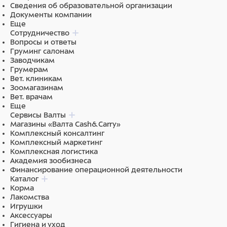
Сведения об образовательной организации
Документы компании
Еще
Сотрудничество
Вопросы и ответы
Груминг салонам
Заводчикам
Грумерам
Вет. клиникам
Зоомагазинам
Вет. врачам
Еще
Сервисы Валты
Магазины «Валта Cash&Carry»
Комплексный консалтинг
Комплексный маркетинг
Комплексная логистика
Академия зообизнеса
Финансирование операционной деятельности
Каталог
Корма
Лакомства
Игрушки
Аксессуары
Гигиена и уход