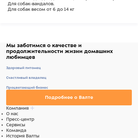
Для собак-вандалов.
Для собак весом от 6 до 14 кг
Состав
Полипропилен, натуральное древесное волокно,
ароматизатор
Мы заботимся о качестве
и
продолжительности жизни
домашних
любимцев
Здоровый питомец
Счастливый владелец
Процветающий бизнес
Подробнее о Валте
Компания
О нас
Пресс-центр
Сервисы
Команда
История Валты