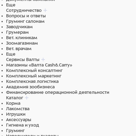
Еще
Сотрудничество
Вопросы и ответы
Груминг салонам
Заводчикам
Грумерам
Вет. клиникам
Зоомагазинам
Вет. врачам
Еще
Сервисы Валты
Магазины «Валта Cash&Carry»
Комплексный консалтинг
Комплексный маркетинг
Комплексная логистика
Академия зообизнеса
Финансирование операционной деятельности
Каталог
Корма
Лакомства
Игрушки
Аксессуары
Гигиена и уход
Груминг