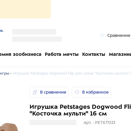
я.
''
Сравнение
''
емия зообизнеса
Работа мечты
Контакты
Магазин
игры -
Игрушка Petstages Dogwood Flip для собак "Косточка мульти" 
В сравнение
В избранное
Игрушка Petstages Dogwood Fl
"Косточка мульти" 16 см
Загрузка информации
Арт. : PET677233