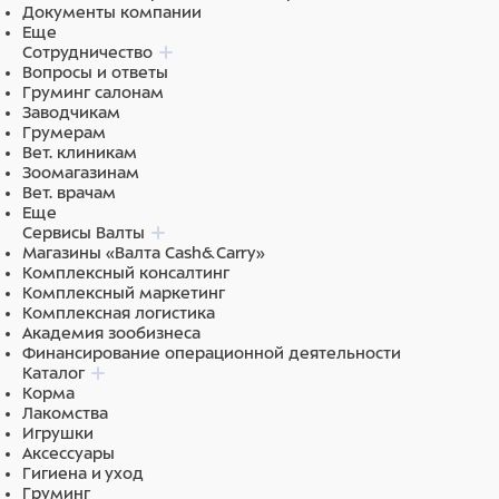
Документы компании
Еще
Сотрудничество
Вопросы и ответы
Груминг салонам
Заводчикам
Грумерам
Вет. клиникам
Зоомагазинам
Вет. врачам
Еще
Сервисы Валты
Магазины «Валта Cash&Carry»
Комплексный консалтинг
Комплексный маркетинг
Комплексная логистика
Академия зообизнеса
Финансирование операционной деятельности
Каталог
Корма
Лакомства
Игрушки
Аксессуары
Гигиена и уход
Груминг