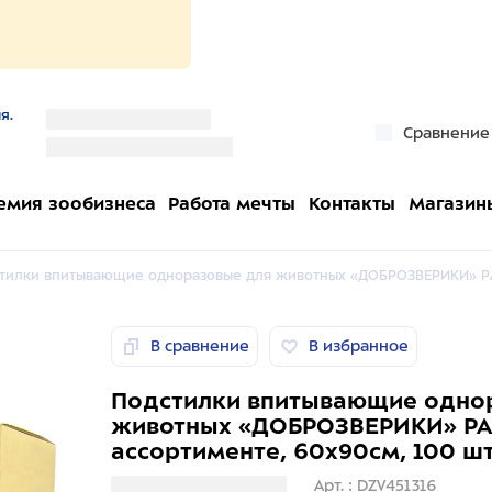
я.
''
Сравнение
''
емия зообизнеса
Работа мечты
Контакты
Магазин
тилки впитывающие одноразовые для животных «ДОБРОЗВЕРИКИ» РАН
В сравнение
В избранное
Подстилки впитывающие одно
животных «ДОБРОЗВЕРИКИ» РА
ассортименте, 60х90см, 100 ш
Загрузка информации
Арт. : DZV451316