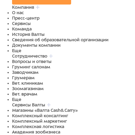
Компания
О нас
Пресс-центр
Сервисы
Команда
История Валты
Сведения об образовательной организации
Документы компании
Еще
Сотрудничество
Вопросы и ответы
Груминг салонам
Заводчикам
Грумерам
Вет. клиникам
Зоомагазинам
Вет. врачам
Еще
Сервисы Валты
Магазины «Валта Cash&Carry»
Комплексный консалтинг
Комплексный маркетинг
Комплексная логистика
Академия зообизнеса