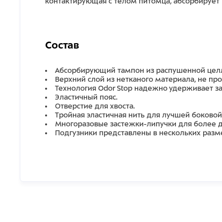
контактирующая с телом питомца, абсорбирует в
Состав
Абсорбирующий тампон из распу
ш
енной цел
Верхний слой из нетканого материала, не пр
Технология Odor Stop
надежно
удерживает
з
Эластичный пояс.
Отверстие для хвоста.
Тройная эластичная нить для лучшей боковой
Многоразовые застежки-липучки для более д
Подгузники представлены в н
ескольких разм