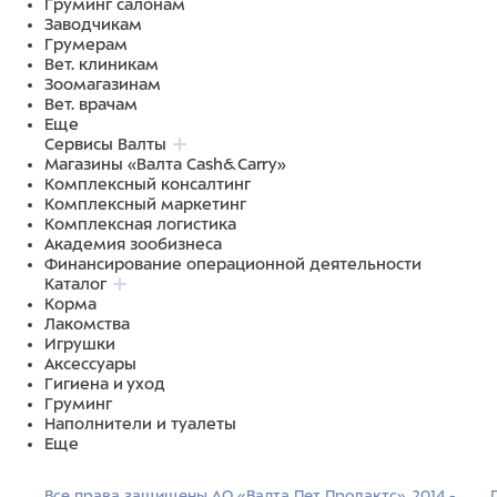
Груминг салонам
Заводчикам
Грумерам
Вет. клиникам
Зоомагазинам
Вет. врачам
Еще
Сервисы Валты
Магазины «Валта Cash&Carry»
Комплексный консалтинг
Комплексный маркетинг
Комплексная логистика
Академия зообизнеса
Финансирование операционной деятельности
Каталог
Корма
Лакомства
Игрушки
Аксессуары
Гигиена и уход
Груминг
Наполнители и туалеты
Еще
Все права защищены АО «Валта Пет Продактс», 2014 -