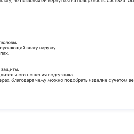
лагу, не позволяя ей вернуться на поверхность. Система "O
люлозы.
опускающий влагу наружу.
апах.
 защиты.
лительного ношения подгузника.
ерах
, благодаря чему можно
подобрать изделие с учетом вес