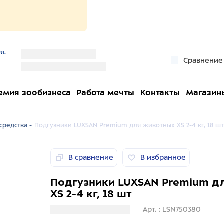
я.
''
Сравнение
''
емия зообизнеса
Работа мечты
Контакты
Магазин
средства -
Подгузники LUXSAN Premium для животных XS 2-4 кг, 18 шт
В сравнение
В избранное
Подгузники LUXSAN Premium д
XS 2-4 кг, 18 шт
Загрузка информации
Арт. : LSN750380